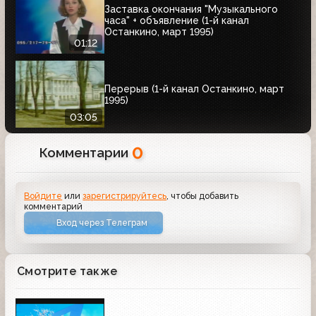
Заставка окончания "Музыкального
часа" + объявление (1-й канал
Останкино, март 1995)
01:12
Перерыв (1-й канал Останкино, март
1995)
03:05
0
Комментарии
Войдите
или
зарегистрируйтесь
, чтобы добавить
комментарий
Вход через Телеграм
Смотрите также