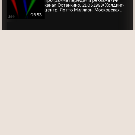
Программа передач и реклама (1-й
канал Останкино, 21.05.1993) Холдинг-
центр, Лотто Миллион, Московская
недвижимость
06:53
Программа передач на 1 января 1995
года (1-й канал Останкино, 31.12.1994)
АНОНСЫ
Анонс программы "L-Club" (1 канал
Останкино, январь-февраль 1993)
01:04
Фрагмент анонса программы "Из
жизни звёзд" (1-й канал Останкино,
март 1994)