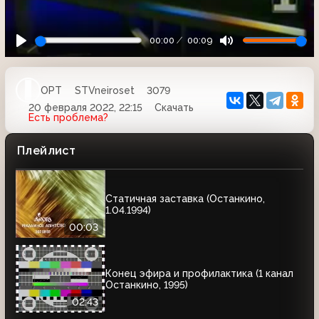
00:00
00:09
ОРТ
STVneiroset
3079
20 февраля 2022, 22:15
Скачать
Есть проблема?
Плейлист
Статичная заставка (Останкино,
1.04.1994)
00:03
Конец эфира и профилактика (1 канал
Останкино, 1995)
02:43