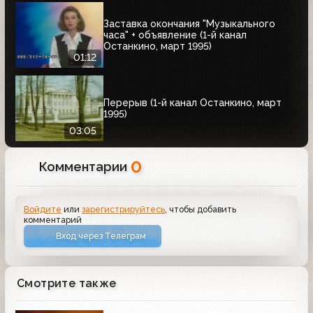
Заставка окончания "Музыкального
часа" + объявление (1-й канал
Останкино, март 1995)
01:12
Перерыв (1-й канал Останкино, март
1995)
03:05
0
Комментарии
Войдите
или
зарегистрируйтесь
, чтобы добавить
комментарий
Вход через Телеграм
Смотрите также