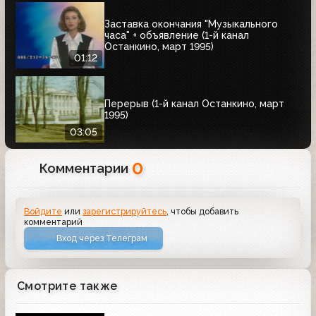
Заставка окончания "Музыкального
часа" + объявление (1-й канал
Останкино, март 1995)
01:12
Перерыв (1-й канал Останкино, март
1995)
03:05
0
Комментарии
Войдите
или
зарегистрируйтесь
, чтобы добавить
комментарий
Вход через Телеграм
Смотрите также