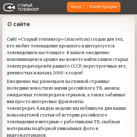
Вход
Регистрация
О сайте
Сайт «Старый телевизор» (staroetv.su) создан для тех,
кто любит телевидение прошлого и интересуется
телевидением настоящего. В нашем ежедневно
пополняющемся архиве вы можете найти записи старых
телепередач времён раннего СССР, перестроечных лет,
девяностых и начала 2000-х годов!
Ежедневно мы размещаем на главной странице
последние новости из жизни российского ТВ, анонсы
ожидаемых телепередач и сериалов, а также забавные
или просто интересные фрагменты
телепередач. Каждую неделю мы публикуем для наших
пользователей статьи об истории российского
телевидения и интервью с работниками ТВ, снабжая
материалы подборкой уникальных фото и
видеоматериалов.