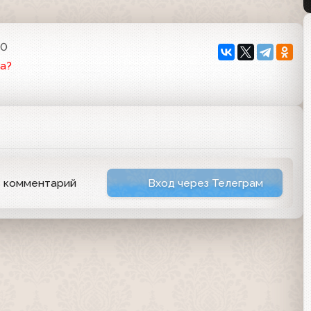
00
а?
ь комментарий
Вход через Телеграм