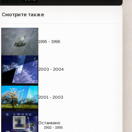
Смотрите также
Анонс "Песни года" (ОРТ, 4.08.2000)
00:18
1995 - 1996
Анонс сериала "Империя под ударом"
(ОРТ, 09.10.2000)
00:48
2003 - 2004
Анонс сериала "Ускоренная
Помощь-2" (ОРТ, 09.10.2000)
00:25
2001 - 2003
Анонс второй серии сериала
"Убойная Сила" (ОРТ, 09.10.2000)
00:34
Останкино
1992 - 1995