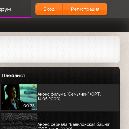
Анонс фильма «Жизнь прекрасна»
(ОРТ, март 2000)
орум
Вход
Регистрация
00:34
Анонсы фильмов (ОРТ, апрель 2000)
Человек со звезды, Деньги на ветер,
Засада
01:47
Анонс конкурса «Евровидение-2000»
(ОРТ, май 2000)
Плейлист
00:31
Анонс фильма "Семьянин" (ОРТ,
14.05.2000)
00:33
Анонс сериала "Вавилонская башня"
(ОРТ, июнь 2000)