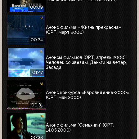
00:09
Анонс фильма «Жизнь прекрасна»
(ОРТ, март 2000)
00:34
Анонсы фильмов (ОРТ, апрель 2000)
Человек со звезды, Деньги на ветер,
Засада
01:47
Анонс конкурса «Евровидение-2000»
(ОРТ, май 2000)
00:31
Анонс фильма "Семьянин" (ОРТ,
14.05.2000)
00:33