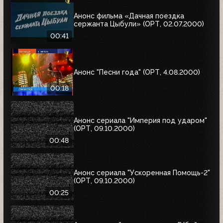
Анонс фильма «Дачная поездка
сержанта Цыбули» (ОРТ, 02.07.2000)
00:41
Анонс "Песни года" (ОРТ, 4.08.2000)
00:18
Анонс сериала "Империя под ударом"
(ОРТ, 09.10.2000)
00:48
Анонс сериала "Ускоренная Помощь-2"
(ОРТ, 09.10.2000)
00:25