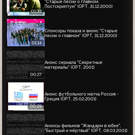
"Старые песни о главном.
Постскриптум" (ОРТ, 31.12.2000)
01:33
Спонсоры показа и анонс "Старые
песни о главном" (ОРТ, 31.12.2000)
01:14
Анонс сериала "Секретные
материалы" (ОРТ, 2001)
00:27
Анонс футбольного матча Россия -
Греция (ОРТ, 25.02.2001)
00:29
Анонсы фильмов "Жандарм в юбке",
"Быстрый и мёртвый" (ОРТ, 08.03.2001)