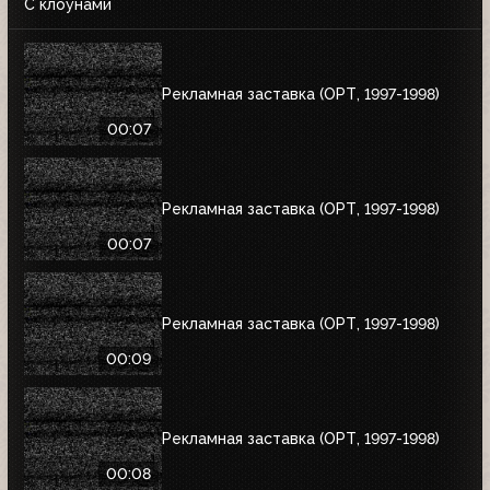
С клоунами
Рекламная заставка (ОРТ, 1997-1998)
00:07
Рекламная заставка (ОРТ, 1997-1998)
00:07
Рекламная заставка (ОРТ, 1997-1998)
00:09
Рекламная заставка (ОРТ, 1997-1998)
00:08