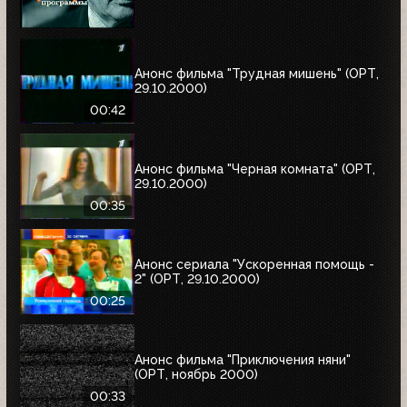
Анонс фильма "Трудная мишень" (ОРТ,
29.10.2000)
00:42
Анонс фильма "Черная комната" (ОРТ,
29.10.2000)
00:35
Анонс сериала "Ускоренная помощь -
2" (ОРТ, 29.10.2000)
00:25
Анонс фильма "Приключения няни"
(ОРТ, ноябрь 2000)
00:33