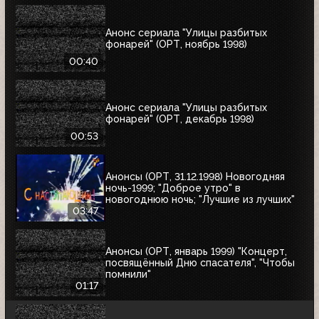
Анонс сериала "Улицы разбитых
фонарей" (ОРТ, ноябрь 1998)
00:40
Анонс сериала "Улицы разбитых
фонарей" (ОРТ, декабрь 1998)
00:53
Анонсы (ОРТ, 31.12.1998) Новогодняя
ночь-1999; "Доброе утро" в
новогоднюю ночь; "Лучшие из лучших"
03:47
Анонсы (ОРТ, январь 1999) "Концерт,
посвящённый Дню спасателя", "Чтобы
помнили"
01:17