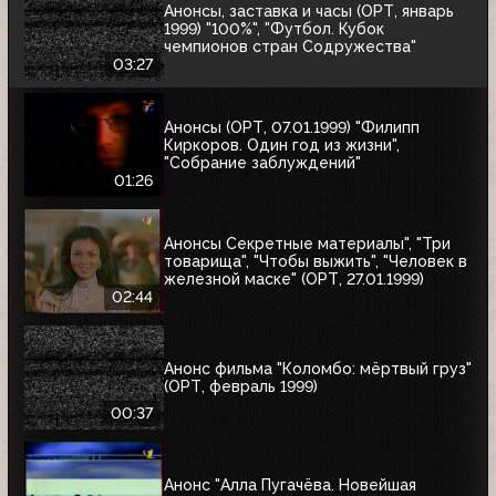
Анонсы, заставка и часы (ОРТ, январь
1999) "100%", "Футбол. Кубок
чемпионов стран Содружества"
03:27
Анонсы (ОРТ, 07.01.1999) "Филипп
Киркоров. Один год из жизни",
"Собрание заблуждений"
01:26
Анонсы Секретные материалы", "Три
товарища", "Чтобы выжить", "Человек в
железной маске" (ОРТ, 27.01.1999)
02:44
Анонс фильма "Коломбо: мёртвый груз"
(ОРТ, февраль 1999)
00:37
Анонс "Алла Пугачёва. Новейшая