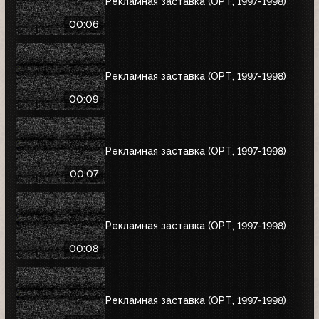
Рекламная заставка (ОРТ, 1997-1998)
00:06
Рекламная заставка (ОРТ, 1997-1998)
00:09
Рекламная заставка (ОРТ, 1997-1998)
00:07
Рекламная заставка (ОРТ, 1997-1998)
00:08
Рекламная заставка (ОРТ, 1997-1998)