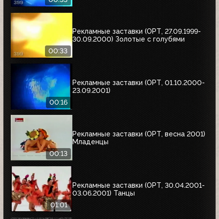
Рекламные заставки (ОРТ, 27.09.1999-
30.09.2000) Золотые с голубями
00:33
Рекламные заставки (ОРТ, 01.10.2000-
23.09.2001)
00:16
Рекламные заставки (ОРТ, весна 2001)
Младенцы
00:13
Рекламные заставки (ОРТ, 30.04.2001-
03.06.2001) Танцы
01:01