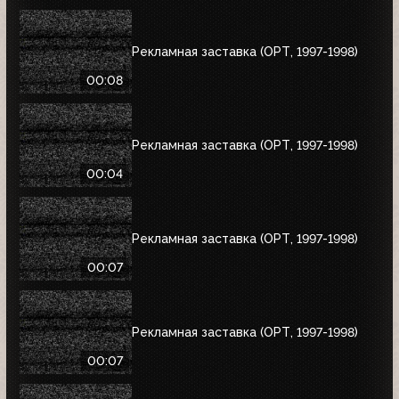
Рекламная заставка (ОРТ, 1997-1998)
00:08
Рекламная заставка (ОРТ, 1997-1998)
00:04
Рекламная заставка (ОРТ, 1997-1998)
00:07
Рекламная заставка (ОРТ, 1997-1998)
00:07