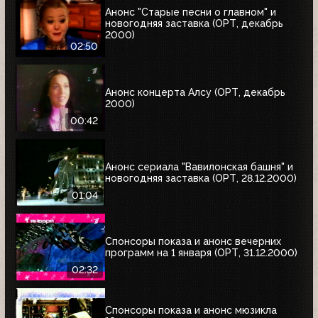
Анонс "Старые песни о главном" и
новогодняя заставка (ОРТ, декабрь
2000)
02:50
Анонс концерта Алсу (ОРТ, декабрь
2000)
00:42
Анонс сериала "Вавилонская башня" и
новогодняя заставка (ОРТ, 28.12.2000)
01:04
Спонсоры показа и анонс вечерних
программ на 1 января (ОРТ, 31.12.2000)
02:32
Спонсоры показа и анонс мюзикла