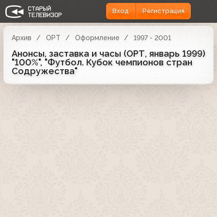
Вход
Регистрация
Архив
ОРТ
Оформление
1997 - 2001
Анонсы, заставка и часы (ОРТ, январь 1999)
"100%", "Футбол. Кубок чемпионов стран
Содружества"