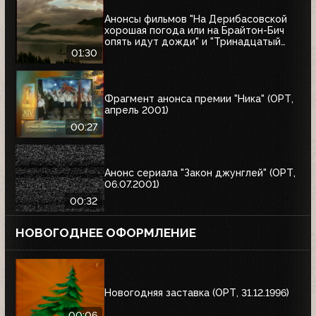
Анонсы фильмов "На Дерибасовской
хорошая погода или на Брайтон-Бич
опять идут дожди" и "Тринадцатый
воин" (ОРТ, 18.03.2001)
01:30
Фрагмент анонса премии "Ника" (ОРТ,
апрель 2001)
00:27
Анонс сериала "Закон джунглей" (ОРТ,
06.07.2001)
00:32
НОВОГОДНЕЕ ОФОРМЛЕНИЕ
Новогодняя заставка (ОРТ, 31.12.1996)
00:06