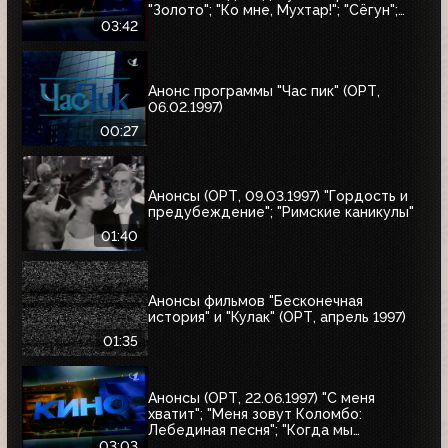
"Золото"; "Ко мне, Мухтар!"; "Сёгун";
"Полтергейст"
03:42
Анонс программы "Час пик" (ОРТ,
06.02.1997)
00:27
Анонсы (ОРТ, 09.03.1997) "Гордость и
предубеждение"; "Римские каникулы"
01:40
Анонсы фильмов "Бесконечная
история" и "Кулак" (ОРТ, апрель 1997)
01:35
Анонсы (ОРТ, 22.06.1997) "С меня
хватит"; "Меня зовут Коломбо:
Лебединая песня"; "Когда мы
встретимся вновь"; "Воры в законе"
03:03