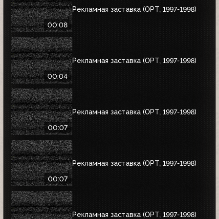
Рекламная заставка (ОРТ, 1997-1998)
00:08
Рекламная заставка (ОРТ, 1997-1998)
00:04
Рекламная заставка (ОРТ, 1997-1998)
00:07
Рекламная заставка (ОРТ, 1997-1998)
00:07
Рекламная заставка (ОРТ, 1997-1998)