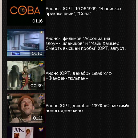
Анонсы (ОРТ, 19.06.1999) "В поисках
приключений"; "Сова"
01:16
Анонсы фильмов "Ассоциация
злоумышлеников" и "Майк Хаммер:
Смерть высшей пробы" (ОРТ, август
1999)
01:10
Анонс (ОРТ, декабрь 1999) х/ф
«Фанфан-тюльпан»
00:39
Анонс (ОРТ, декабрь 1999) «Отметим!»:
новогоднее кино
01:11