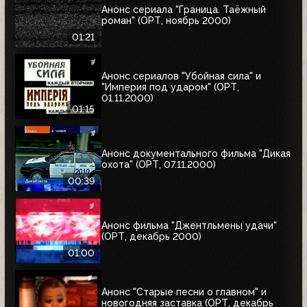
Анонс сериала "Граница. Таёжный
роман" (ОРТ, ноябрь 2000)
01:21
Анонс сериалов "Убойная сила" и
"Империя под ударом" (ОРТ,
01.11.2000)
01:15
Анонс документального фильма "Дикая
охота" (ОРТ, 07.11.2000)
00:39
Анонс фильма "Джентльмены удачи"
(ОРТ, декабрь 2000)
01:00
Анонс "Старые песни о главном" и
новогодняя заставка (ОРТ, декабрь