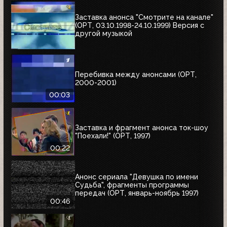
Заставка анонса "Смотрите на канале"
(ОРТ, 03.10.1998-24.10.1999) Версия с
другой музыкой
Перебивка между анонсами (ОРТ,
2000-2001)
00:03
Заставка и фрагмент анонса ток-шоу
"Поехали!" (ОРТ, 1997)
00:22
Анонс сериала "Девушка по имени
Судьба", фрагменты программы
передач (ОРТ, январь-ноябрь 1997)
00:46