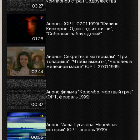
чемпионов стран Содружества"
03:27
Анонсы (ОРТ, 07.01.1999) "Филипп
Киркоров. Один год из жизни",
"Собрание заблуждений"
01:26
Анонсы Секретные материалы", "Три
товарища", "Чтобы выжить", "Человек в
железной маске" (ОРТ, 27.01.1999)
02:44
Анонс фильма "Коломбо: мёртвый груз"
(ОРТ, февраль 1999)
00:37
Анонс "Алла Пугачёва. Новейшая
история" (ОРТ, апрель 1999)
00:55