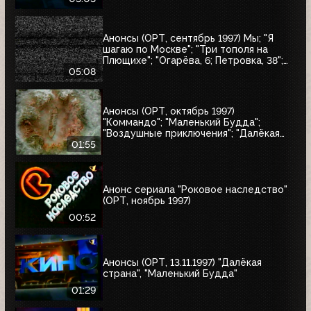
Анонсы (ОРТ, сентябрь 1997) Мы; "Я
шагаю по Москве"; "Три тополя на
Плющихе"; "Огарёва, 6; Петровка, 38";
"Покровские ворота"; "Московские
05:08
каникулы"; "Дом на Трубной"
Анонсы (ОРТ, октябрь 1997)
"Коммандо"; "Маленький Будда";
"Воздушные приключения"; "Далёкая
страна"; "Одиссея"; "Чужие"; "Берегись
01:55
автомобиля"
Анонс сериала "Роковое наследство"
(ОРТ, ноябрь 1997)
00:52
Анонсы (ОРТ, 13.11.1997) "Далёкая
страна", "Маленький Будда"
01:29