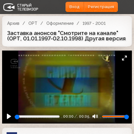
Вход
Регистрация
Архив
ОРТ
Оформление
1997 - 2001
Заставка анонсов "Смотрите на канале"
(ОРТ, 01.01.1997-02.10.1998) Другая версия
00:00
00:05