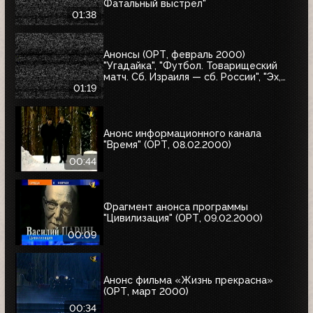
Фатальный выстрел"
01:38
Анонсы (ОРТ, февраль 2000)
"Угадайка", "Футбол. Товарищеский
матч. Сб. Израиля — сб. России", "Эх,
Семёновна!"
01:19
Анонс информационного канала
"Время" (ОРТ, 08.02.2000)
00:44
Фрагмент анонса программы
"Цивилизация" (ОРТ, 09.02.2000)
00:09
Анонс фильма «Жизнь прекрасна»
(ОРТ, март 2000)
00:34