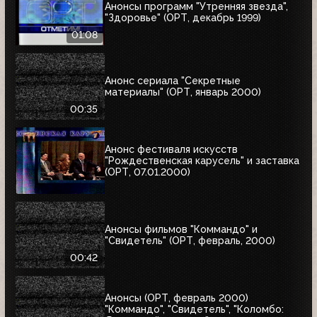
Анонсы программ "Утренняя звезда",
"Здоровье" (ОРТ, декабрь 1999)
01:08
Анонс сериала "Секретные
материалы" (ОРТ, январь 2000)
00:35
Анонс фестиваля искусств
"Рождественская карусель" и заставка
(ОРТ, 07.01.2000)
Анонсы фильмов "Коммандо" и
"Свидетель" (ОРТ, февраль, 2000)
00:42
Анонсы (ОРТ, февраль 2000)
"Коммандо", "Свидетель", "Коломбо: