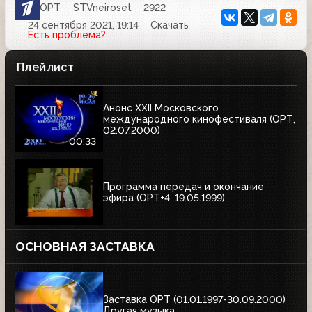
ОРТ
STVneiroset
2922
24 сентября 2021, 19:14
Скачать
Есть проблема?
Плейлист
Анонс XXII Московского
международного кинофестиваля (ОРТ,
02.07.2000)
00:33
Программа передач и окончание
эфира (ОРТ+4, 19.05.1999)
ОСНОВНАЯ ЗАСТАВКА
Заставка ОРТ (01.01.1997-30.09.2000)
Другая музыка