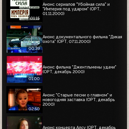
Анонс сериалов "Убойная сила" и
"Империя под ударом" (ОРТ,
01.11.2000)
01:15
Анонс документального фильма "Дикая
охота" (ОРТ, 07.11.2000)
00:39
Анонс фильма "Джентльмены удачи"
(ОРТ, декабрь 2000)
01:00
Анонс "Старые песни о главном" и
новогодняя заставка (ОРТ, декабрь
2000)
02:50
Анонс концерта Алсу (ОРТ, декабрь