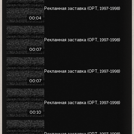
Рекламная заставка (ОРТ, 1997-1998)
00:04
Рекламная заставка (ОРТ, 1997-1998)
00:07
Рекламная заставка (ОРТ, 1997-1998)
00:07
Рекламная заставка (ОРТ, 1997-1998)
00:10