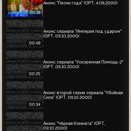
Анонс "Песни года" (ОРТ, 4.08.2000)
00:18
Анонс сериала "Империя под ударом"
(ОРТ, 09.10.2000)
00:48
Анонс сериала "Ускоренная Помощь-2"
(ОРТ, 09.10.2000)
00:25
Анонс второй серии сериала "Убойная
Сила" (ОРТ, 09.10.2000)
00:34
Анонс "Чёрная Комната" (ОРТ,
09.10.2000)