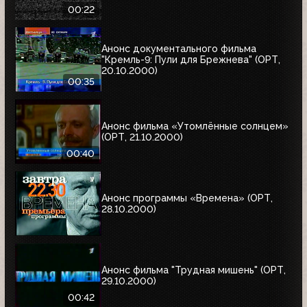
00:22
Анонс документального фильма
"Кремль-9: Пули для Брежнева" (ОРТ,
20.10.2000)
00:35
Анонс фильма «Утомлённые солнцем»
(ОРТ, 21.10.2000)
00:40
Анонс программы «Времена» (ОРТ,
28.10.2000)
Анонс фильма "Трудная мишень" (ОРТ,
29.10.2000)
00:42