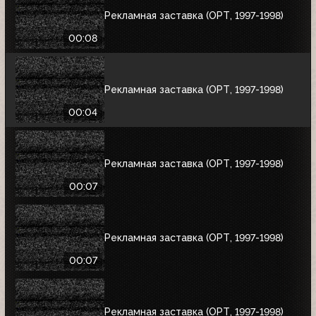
Рекламная заставка (ОРТ, 1997-1998)
00:08
Рекламная заставка (ОРТ, 1997-1998)
00:04
Рекламная заставка (ОРТ, 1997-1998)
00:07
Рекламная заставка (ОРТ, 1997-1998)
00:07
Рекламная заставка (ОРТ, 1997-1998)