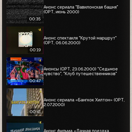
Анонс сериала "Вавилонская башня"
(ОРТ, июнь 2000)
00:35
Анонс спектакля "Крутой маршрут"
(ОРТ, 06.06.2000)
00:19
Анонсы (ОРТ, 23.06.2000) "Седьмое
чувство", "Клуб путешественников"
00:47
Анонс сериала «Бангкок Хилтон» (ОРТ,
2.07.2000)
00:41
Анонс фильма «Дачная поездка