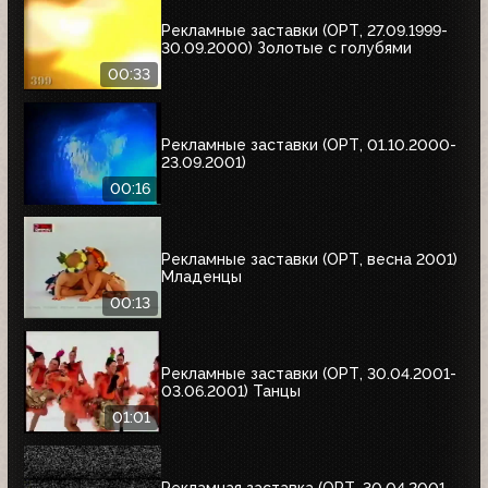
Рекламные заставки (ОРТ, 27.09.1999-
30.09.2000) Золотые с голубями
00:33
Рекламные заставки (ОРТ, 01.10.2000-
23.09.2001)
00:16
Рекламные заставки (ОРТ, весна 2001)
Младенцы
00:13
Рекламные заставки (ОРТ, 30.04.2001-
03.06.2001) Танцы
01:01