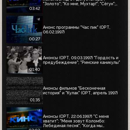
"Золото"; "Ко мне, Мухтар!"; "Сёгун";
"Полтергейст"
03:42
Анонс программы "Час пик" (ОРТ,
06.02.1997)
00:27
Анонсы (ОРТ, 09.03.1997) "Гордость и
предубеждение"; "Римские каникулы"
01:40
Анонсы фильмов "Бесконечная
история" и "Кулак" (ОРТ, апрель 1997)
01:35
Анонсы (ОРТ, 22.06.1997) "С меня
хватит"; "Меня зовут Коломбо:
Лебединая песня"; "Когда мы