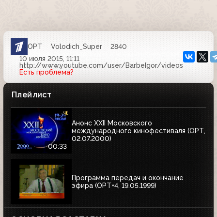
ОРТ
Volodich_Super
2840
10 июля 2015, 11:11
http://www.youtube.com/user/BarbeIgor/videos
Есть проблема?
Плейлист
Анонс XXII Московского
международного кинофестиваля (ОРТ,
02.07.2000)
00:33
Программа передач и окончание
эфира (ОРТ+4, 19.05.1999)