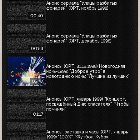
Анонс сериала "Улицы разбитых
фонарей" (ОРТ, ноябрь 1998)
00:40
Анонс сериала "Улицы разбитых
фонарей" (ОРТ, декабрь 1998)
00:53
Анонсы (ОРТ, 31.12.1998) Новогодняя
ночь-1999; "Доброе утро" в
новогоднюю ночь; "Лучшие из лучших"
03:47
Анонсы (ОРТ, январь 1999) "Концерт,
посвящённый Дню спасателя", "Чтобы
помнили"
01:17
Анонсы, заставка и часы (ОРТ, январь
1999) "100%", "Футбол. Кубок