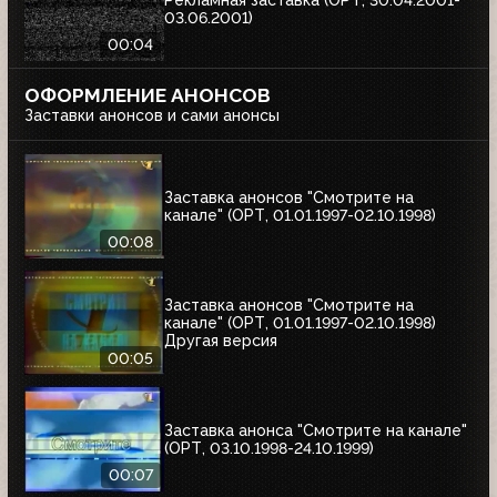
Рекламная заставка (ОРТ, 30.04.2001-
03.06.2001)
00:04
ОФОРМЛЕНИЕ АНОНСОВ
Заставки анонсов и сами анонсы
Заставка анонсов "Смотрите на
канале" (ОРТ, 01.01.1997-02.10.1998)
00:08
Заставка анонсов "Смотрите на
канале" (ОРТ, 01.01.1997-02.10.1998)
Другая версия
00:05
Заставка анонса "Смотрите на канале"
(ОРТ, 03.10.1998-24.10.1999)
00:07