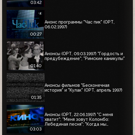
"Полтергейст"
03:42
Анонс программы "Час пик" (ОРТ,
06.02.1997)
00:27
Анонсы (ОРТ, 09.03.1997) "Гордость и
предубеждение"; "Римские каникулы"
01:40
Анонсы фильмов "Бесконечная
история" и "Кулак" (ОРТ, апрель 1997)
01:35
Анонсы (ОРТ, 22.06.1997) "С меня
хватит"; "Меня зовут Коломбо:
Лебединая песня"; "Когда мы
встретимся вновь"; "Воры в законе"
03:03