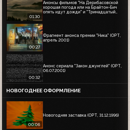
Анонсы фильмов "На Дерибасовской
хорошая погода или на Брайтон-Бич
опять идут дожди" и "Тринадцатый
воин" (ОРТ, 18.03.2001)
01:30
Фрагмент анонса премии "Ника" (ОРТ,
апрель 2001)
00:27
Анонс сериала "Закон джунглей" (ОРТ,
06.07.2001)
00:32
НОВОГОДНЕЕ ОФОРМЛЕНИЕ
Новогодняя заставка (ОРТ, 31.12.1996)
00:06