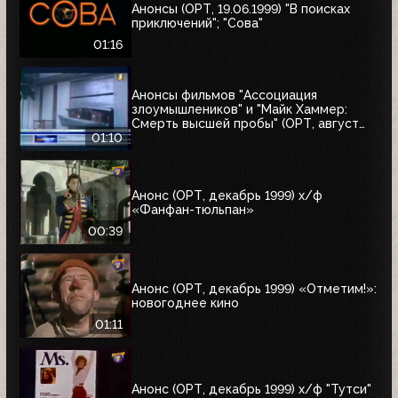
Анонсы (ОРТ, 19.06.1999) "В поисках
приключений"; "Сова"
01:16
Анонсы фильмов "Ассоциация
злоумышлеников" и "Майк Хаммер:
Смерть высшей пробы" (ОРТ, август
1999)
01:10
Анонс (ОРТ, декабрь 1999) х/ф
«Фанфан-тюльпан»
00:39
Анонс (ОРТ, декабрь 1999) «Отметим!»:
новогоднее кино
01:11
Анонс (ОРТ, декабрь 1999) х/ф "Тутси"