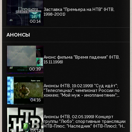
Заставка "Премьера на НТВ" (НТВ,
1998-2001)
00:14
АНОНСЫ
Анонс фильма "Время падения" (НТВ,
15.11.1998)
00:39
Анонсы (НТВ, 19.02.1999) "Суд идёт";
"Телеспецназ"; чемпионат России по
хоккею; "Мой муж - инопланетянин";
"Эскадрон гусар летучих"; "Любовные
04:16
истории, которые потрясли мир"; "Её
звали Никита"; "Рэмбо: Первая кровь"
Анонсы (НТВ, 02.05.1999) Концерт
группы "Любэ"; спортивные трансляции
НТВ-Плюс; "Наследник" (НТВ-Плюс); "Не
послать ли нам гонца?"; "Мятеж";
05:17