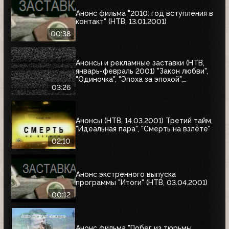
Анонс фильма "2010: год вступления в
контакт" (НТВ, 13.01.2001)
00:38
Анонсы и рекламные заставки (НТВ,
январь-февраль 2001) "Закон любви",
"Одиночка", "Эпоха за эпохой",
"Альбино-Аллигатор", "Охотник на
03:26
оленей"
Анонсы (НТВ, 14.03.2001) Третий тайм,
"Идеальная пара", "Смерть на взлёте"
02:10
Анонс экстренного выпуска
программы "Итоги" (НТВ, 03.04.2001)
00:12
Анонс фильма "Побег из тюрьмы