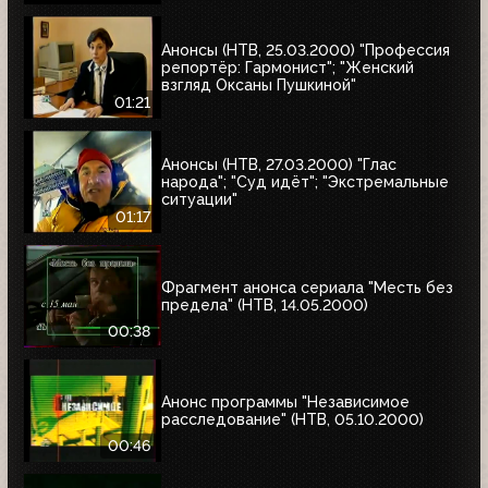
Анонсы (НТВ, 25.03.2000) "Профессия
репортёр: Гармонист"; "Женский
взгляд Оксаны Пушкиной"
01:21
Анонсы (НТВ, 27.03.2000) "Глас
народа"; "Суд идёт"; "Экстремальные
ситуации"
01:17
Фрагмент анонса сериала "Месть без
предела" (НТВ, 14.05.2000)
00:38
Анонс программы "Независимое
расследование" (НТВ, 05.10.2000)
00:46