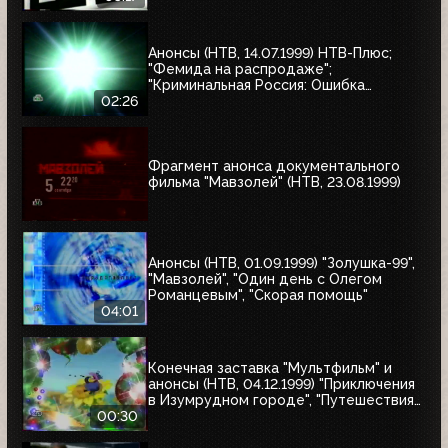
"Разные судьбы"; "Убийцы"; "А зори
здесь тихие"
Анонсы (НТВ, 14.07.1999) НТВ-Плюс;
"Фемида на распродаже";
"Криминальная Россия: Ошибка
киллера"; "Месть женщины"
02:26
Фрагмент анонса документального
фильма "Мавзолей" (НТВ, 23.08.1999)
Анонсы (НТВ, 01.09.1999) "Золушка-99",
"Мавзолей", "Один день с Олегом
Романцевым", "Скорая помощь"
04:01
Конечная заставка "Мультфильм" и
анонсы (НТВ, 04.12.1999) "Приключения
в Изумрудном городе", "Путешествия
натуралиста"
00:30