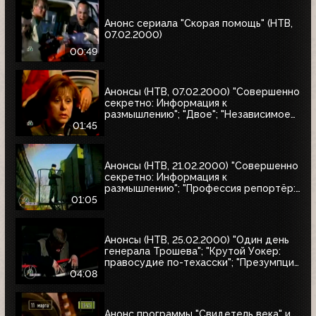
Анонс сериала "Скорая помощь" (НТВ,
07.02.2000)
00:49
Анонсы (НТВ, 07.02.2000) "Совершенно
секретно: Информация к
размышлению"; "Двое"; "Независимое
расследование"
01:45
Анонсы (НТВ, 21.02.2000) "Совершенно
секретно: Информация к
размышлению"; "Профессия репортёр:
Секреты соцгорода"
01:05
Анонсы (НТВ, 25.02.2000) "Один день
генерала Трошева"; "Крутой Уокер:
правосудие по-техасски"; "Презумпция
невиновности"; "Улицы разбитых
04:08
фонарей-2: Трубка фирмы Данхилл";
"Интересное кино"
Анонс программы "Свидетель века" и