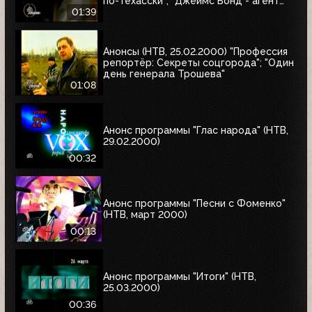
по-техасски"; "Джеймс Бонд - агент
007. Бриллианты остаются навсегда"
01:39
Анонсы (НТВ, 25.02.2000) "Профессия
репортёр: Секреты соцгорода"; "Один
день генерала Трошева"
01:08
Анонс программы "Глас народа" (НТВ,
29.02.2000)
00:32
Анонс программы "Песни с Фоменко"
(НТВ, март 2000)
00:13
Анонс программы "Итоги" (НТВ,
25.03.2000)
00:36