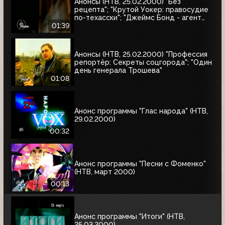
Анонсы (НТВ, 25.02.2000) "Без
рецепта"; "Крутой Уокер: правосудие
по-техасски"; "Джеймс Бонд - агент
007. Бриллианты остаются навсегда"
01:39
Анонсы (НТВ, 25.02.2000) "Профессия
репортёр: Секреты соцгорода"; "Один
день генерала Трошева"
01:08
Анонс программы "Глас народа" (НТВ,
29.02.2000)
00:32
Анонс программы "Песни с Фоменко"
(НТВ, март 2000)
00:13
Анонс программы "Итоги" (НТВ,
25.03.2000)