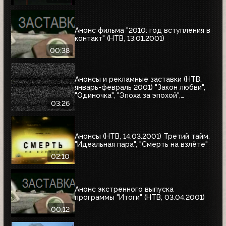
Анонс фильма "2010: год вступления в
контакт" (НТВ, 13.01.2001)
00:38
Анонсы и рекламные заставки (НТВ,
январь-февраль 2001) "Закон любви",
"Одиночка", "Эпоха за эпохой",
"Альбино-Аллигатор", "Охотник на
03:26
оленей"
Анонсы (НТВ, 14.03.2001) Третий тайм,
"Идеальная пара", "Смерть на взлёте"
02:10
Анонс экстренного выпуска
программы "Итоги" (НТВ, 03.04.2001)
00:12