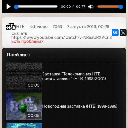
00:00
00:37
НТВ
kstrvideo
7063
7 августа 2019, 00:28
Скачать
https://www.youtube.com/watch?v=NRaaURXVCn8
Есть проблема?
Плейлист
Заставка "Телекомпания НТВ
представляет" (НТВ, 1998-2001)
00:05
Новогодняя заставка (НТВ, 1998-1999)
00:05