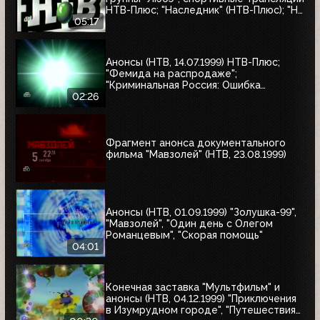
НТВ-Плюс; "Наследник" (НТВ-Плюс); "Не
послать ли нам гонца?"; "Мятеж";
05:17
"Разные судьбы"; "Убийцы"; "А зори
здесь тихие"
Анонсы (НТВ, 14.07.1999) НТВ-Плюс;
"Фемида на распродаже";
"Криминальная Россия: Ошибка
киллера"; "Месть женщины"
02:26
Фрагмент анонса документального
фильма "Мавзолей" (НТВ, 23.08.1999)
Анонсы (НТВ, 01.09.1999) "Золушка-99",
"Мавзолей", "Один день с Олегом
Романцевым", "Скорая помощь"
04:01
Конечная заставка "Мультфильм" и
анонсы (НТВ, 04.12.1999) "Приключения
в Изумрудном городе", "Путешествия