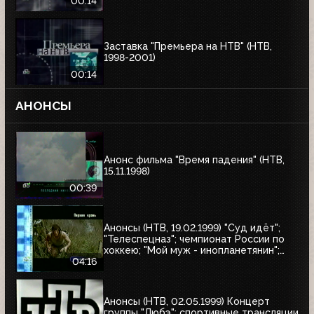
00:14
Заставка "Премьера на НТВ" (НТВ,
1998-2001)
00:14
АНОНСЫ
Анонс фильма "Время падения" (НТВ,
15.11.1998)
00:39
Анонсы (НТВ, 19.02.1999) "Суд идёт";
"Телеспецназ"; чемпионат России по
хоккею; "Мой муж - инопланетянин";
"Эскадрон гусар летучих"; "Любовные
04:16
истории, которые потрясли мир"; "Её
звали Никита"; "Рэмбо: Первая кровь"
Анонсы (НТВ, 02.05.1999) Концерт
группы "Любэ"; спортивные трансляции