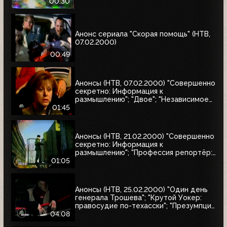
натуралиста"
00:30
Анонс сериала "Скорая помощь" (НТВ,
07.02.2000)
00:49
Анонсы (НТВ, 07.02.2000) "Совершенно
секретно: Информация к
размышлению"; "Двое"; "Независимое
расследование"
01:45
Анонсы (НТВ, 21.02.2000) "Совершенно
секретно: Информация к
размышлению"; "Профессия репортёр:
Секреты соцгорода"
01:05
Анонсы (НТВ, 25.02.2000) "Один день
генерала Трошева"; "Крутой Уокер:
правосудие по-техасски"; "Презумпция
невиновности"; "Улицы разбитых
04:08
фонарей-2: Трубка фирмы Данхилл";