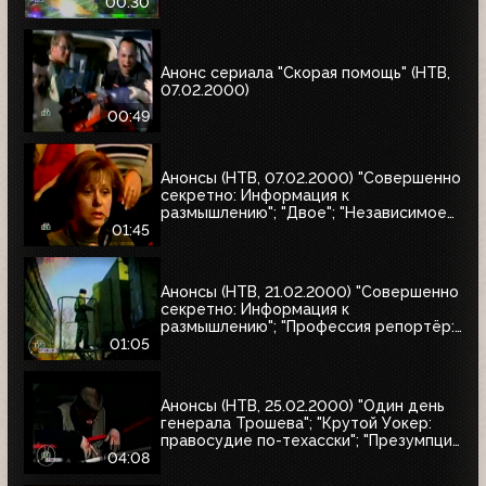
натуралиста"
00:30
Анонс сериала "Скорая помощь" (НТВ,
07.02.2000)
00:49
Анонсы (НТВ, 07.02.2000) "Совершенно
секретно: Информация к
размышлению"; "Двое"; "Независимое
расследование"
01:45
Анонсы (НТВ, 21.02.2000) "Совершенно
секретно: Информация к
размышлению"; "Профессия репортёр:
Секреты соцгорода"
01:05
Анонсы (НТВ, 25.02.2000) "Один день
генерала Трошева"; "Крутой Уокер:
правосудие по-техасски"; "Презумпция
невиновности"; "Улицы разбитых
04:08
фонарей-2: Трубка фирмы Данхилл";