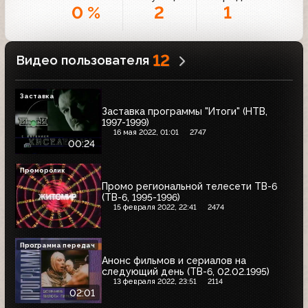
0 %
2
1
12
Видео пользователя
Заставка
Заставка программы "Итоги" (НТВ,
1997-1999)
16 мая 2022, 01:01
2747
00:24
Проморолик
Промо региональной телесети ТВ-6
(ТВ-6, 1995-1996)
15 февраля 2022, 22:41
2474
Программа передач
Анонс фильмов и сериалов на
следующий день (ТВ-6, 02.02.1995)
13 февраля 2022, 23:51
2114
02:01