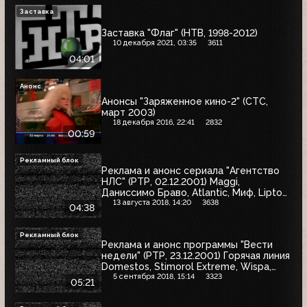
Заставка
Заставка "Флаг" (НТВ, 1998-2012)
10 декабря 2021, 03:35
3611
04:01
Анонс
Анонсы "Заряженное кино-2" (СТС,
март 2003)
18 декабря 2016, 22:41
2832
00:59
Рекламный блок
Реклама и анонс сериала "Агентство
НЛС" (РТР, 02.12.2001) Maggi,
Даниссимо Браво, Atlantic, Миф, Lipton,
Tefal, Юбилейное, Tchibo, MaxFactor,
13 августа 2018, 14:20
3638
04:38
Россия - щедрая душа, Timotei
Рекламный блок
Реклама и анонс программы "Вести
недели" (РТР, 23.12.2001) Горячая линия
Domestos, Stimorol Extreme, Wispa,
Очаково, Моя Семья, Nescafe Classic,
5 сентября 2018, 15:14
3323
05:21
телевизор Tau Giga, Pedigree, Picnic,
Atlantic, Orbit