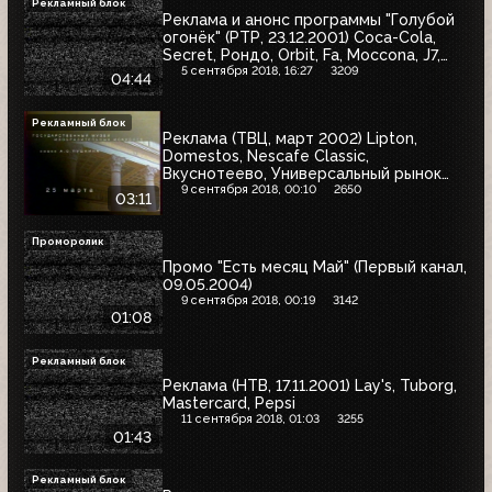
Рекламный блок
Реклама и анонс программы "Голубой
огонёк" (РТР, 23.12.2001) Coca-Cola,
Secret, Рондо, Orbit, Fa, Moccona, J7,
Old Spice
5 сентября 2018, 16:27
3209
04:44
Рекламный блок
Реклама (ТВЦ, март 2002) Lipton,
Domestos, Nescafe Classic,
Вкуснотеево, Универсальный рынок
"Динамо", Dirol
9 сентября 2018, 00:10
2650
03:11
Проморолик
Промо "Есть месяц Май" (Первый канал,
09.05.2004)
9 сентября 2018, 00:19
3142
01:08
Рекламный блок
Реклама (НТВ, 17.11.2001) Lay's, Tuborg,
Mastercard, Pepsi
11 сентября 2018, 01:03
3255
01:43
Рекламный блок