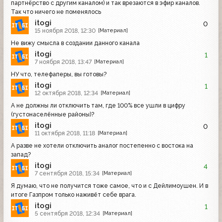
партнёрство с другим каналом) и так врезаются в эфир каналов.
Так что ничего не поменялось
itogi
0
15 ноября 2018, 12:30
[Материал]
Не вижу смысла в создании данного канала
itogi
1
7 ноября 2018, 13:47
[Материал]
НУ что, телефаперы, вы готовы?
itogi
1
12 октября 2018, 12:34
[Материал]
А не должны ли отключить там, где 100% все ушли в цифру
(густонаселённые районы)?
itogi
0
11 октября 2018, 11:18
[Материал]
А разве не хотели отключить аналог постепенно с востока на
запад?
itogi
4
7 сентября 2018, 15:34
[Материал]
Я думаю, что не получится тоже самое, что и с Дейлимоушен. И в
итоге Газпром только наживёт себе врага.
itogi
1
5 сентября 2018, 12:34
[Материал]