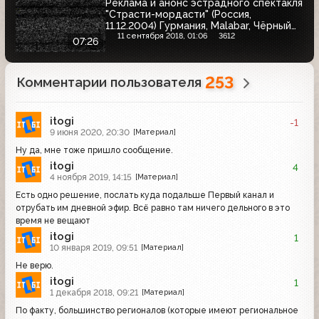
Реклама и анонс эстрадного спектакля
"Страсти-мордасти" (Россия,
11.12.2004) Гурмания, Malabar, Чёрный
жемчуг, Ariston, Евросеть, Garnier,
11 сентября 2018, 01:06
3612
07:26
Coldrex MaxGrip, Ряба, Samsung,
Суприма лор, Балтика, Роллтон
253
Комментарии пользователя
itogi
-1
9 июня 2020, 20:30
[Материал]
Ну да, мне тоже пришло сообщение.
itogi
4
4 ноября 2019, 14:15
[Материал]
Есть одно решение, послать куда подальше Первый канал и
отрубать им дневной эфир. Всё равно там ничего дельного в это
время не вещают
itogi
1
10 января 2019, 09:51
[Материал]
Не верю.
itogi
1
1 декабря 2018, 09:21
[Материал]
По факту, большинство регионалов (которые имеют региональное