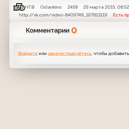
НТВ
Ostankino
2458
29 марта 2015, 08:5
http://vk.com/video-8409749_167813119
Есть п
0
Комментарии
Войдите
или
зарегистрируйтесь
, чтобы добавит