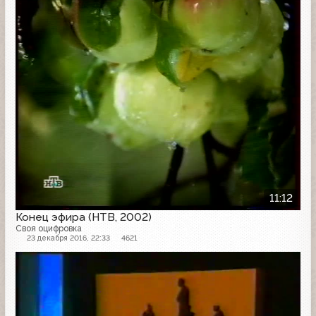
Конец эфира
11:12
Конец эфира (НТВ, 2002)
Своя оцифровка
23 декабря 2016, 22:33
4621
Конец эфира