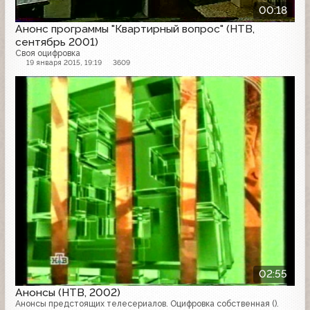
00:18
Анонс программы "Квартирный вопрос" (НТВ,
сентябрь 2001)
Своя оцифровка
19 января 2015, 19:19
3609
Анонс
02:55
Анонсы (НТВ, 2002)
Анонсы предстоящих телесериалов. Оцифровка собственная ().