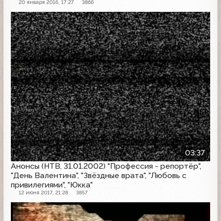
20 января 2016, 17:27
3866
Анонс
03:37
Анонсы (НТВ, 31.01.2002) "Профессия - репортёр",
"День Валентина", "Звёздные врата", "Любовь с
привилегиями", "Юкка"
12 июня 2017, 21:28
3857
Анонс