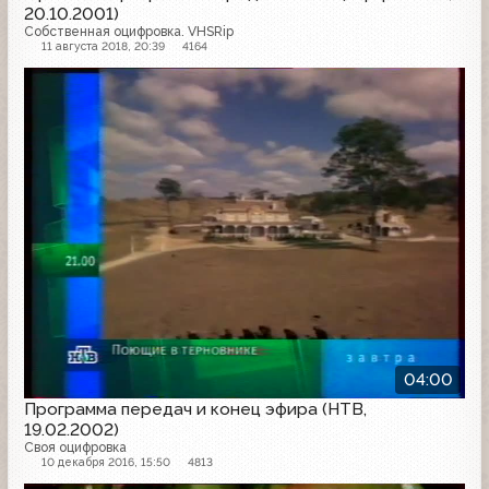
20.10.2001)
Собственная оцифровка. VHSRip
11 августа 2018, 20:39
4164
Конец эфира
04:00
Программа передач и конец эфира (НТВ,
19.02.2002)
Своя оцифровка
10 декабря 2016, 15:50
4813