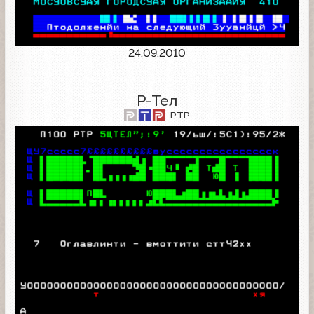
24.09.2010
Р-Тел
РТР