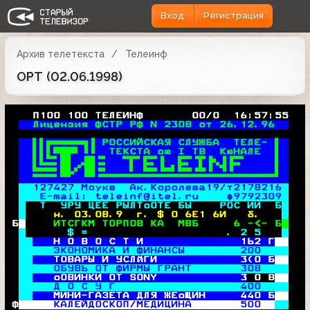
Вход
Регистрация
Архив телетекста
Телеинф
ОРТ (02.06.1998)
   П100 100 ТЕЛЕИНФ       00/0  16:57:55
Лицензия ФСТР РФ N 2308 от 26.12.96  
 
РОССИЙСКАЯ СЛУЖБА  ТЕЛЕ- 

 
ТЕКСТА ою I ТВ  КюНАЛЕ  

 
 

127427 Моукв  Ак.Королева19/т2178216 
 E-mail: teleinf@itel.ru    ф9792309 
  Т  УРУ ЦЕЕ РЫЛТоОТЕ БЫ    РОС ИИ  Б
н. 03.0В.9  г. $ О 6Е1 6И   б.   
Б
  ИТСГКМ ТОРПОВ КА  МВБ     6 -<- Б
      $ =                    . 2 5   
 Н О В О С Т И              1Ь2 Г
 ЭКОНОМИКА И ФИНАНСЫ        
200
 ТОВАРЫ И УСЛйГИ            3(0 Б
   ОБУВЬ ОТ ФИРМЫ ГРАНТ       
308
 оОВИНКИ ОТ SONY            3
 0 B
   Д О С У Г                  
400
 МИНИ-ГАЗЕТА ДЛЯ ЖЕоЩИН     
440
 Б
Ф
  КАЛЕЙДОСКОП/МЕДИЦИНА       
500