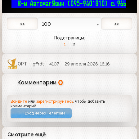
Ж-м АвтомагЯзин (095-9401810) с.96Ь
<<
>>
100
Подстраницы:
1
2
ОРТ
gffrdt
4107
29 апреля 2026, 16:16
0
Комментарии
Войдите
или
зарегистрируйтесь
, чтобы добавить
комментарий
Вход через Телеграм
Смотрите ещё