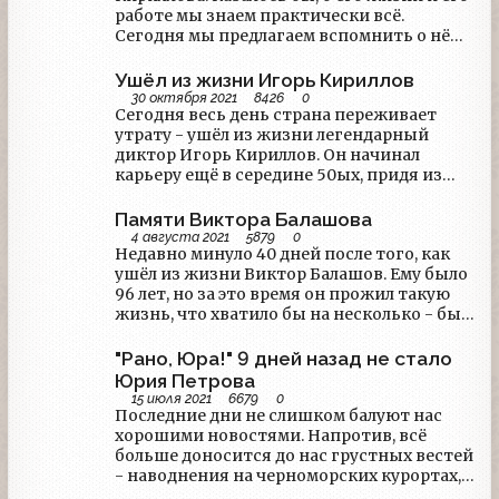
работе мы знаем практически всё.
Сегодня мы предлагаем вспомнить о нём
через его прямую речь - мы собрали
интервью, данные Игорем Леонидовичем
Ушёл из жизни Игорь Кириллов
в разные годы.
30 октября 2021
8426
0
Сегодня весь день страна переживает
утрату - ушёл из жизни легендарный
диктор Игорь Кириллов. Он начинал
карьеру ещё в середине 50ых, придя из
театра, и оставался верен телевидению до
последних дней. Ему было 89 лет.
Памяти Виктора Балашова
4 августа 2021
5879
0
Недавно минуло 40 дней после того, как
ушёл из жизни Виктор Балашов. Ему было
96 лет, но за это время он прожил такую
жизнь, что хватило бы на несколько - был
фронтовиком, журналистом-
радийщиком, тележурналистом,
"Рано, Юра!" 9 дней назад не стало
Заслуженным артистом СССР...
Юрия Петрова
15 июля 2021
6679
0
Последние дни не слишком балуют нас
хорошими новостями. Напротив, всё
больше доносится до нас грустных вестей
- наводнения на черноморских курортах,
очередной виток пандемии... Самым