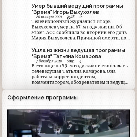
громким событием однозначно стала
Умер бывший ведущий программы
смерть легендарного кинорежиссёра
"Время" Игорь Выхухолев
Владимира Меньшова. Но на этом фоне
20 января 2021
9578
0
затерялось другое событие. 9 дней назад
Телевизионный журналист Игорь
ушёл человек, который тоже выбрал себе
Выхухолев умер на 67-м году жизни. Об
актёрскую стезю, но главной его ролью
этом ТАСС сообщила во вторник его дочь
стали новости. Это был Юрий Петров.
Мария Выхухолева. Причиной смерти, по
её словам, стали проблемы с сердцем.
Выхухолев родился в Москве 15 января
Ушла из жизни ведущая программы
1955 года. После окончания школы
"Время" Татьяна Комарова
поступил в МГУ, где учился на социально-
7 декабря 2010
6991
4
экономическом факультете.
В столице на 59-м году жизни скончалась
телеведущая Татьяна Комарова. Она
работала корреспондентом,
комментатором, обозревателем и ведущей
информационной программы
"Время".Татьяна Комарова родилась в 1952
Оформление программы
г. в семье радиодиктора Елены
Измайловской и радиоинженера,
специалиста по системам наведения
Заставка программы
ракет с подводных лодок Марка Альбаца.