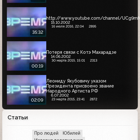
http://www.youtube.com/channel/UCg9m
15.10.2002
16 июля 2016, 22:04
2895
35:32
Потеря связи с Котэ Махарадзе
14.06.2002
30 марта 2015, 15:01
2313
00:19
Леониду Якубовичу указом
Президента присвоено звание
Народного Артиста РФ
6.07.2002
23 марта 2015, 23:41
2872
02:09
Статьи
Про людей
Юбилей