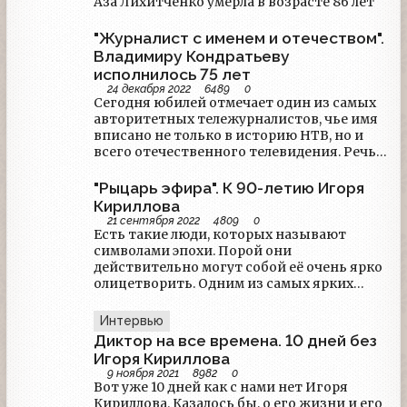
Аза Лихитченко умерла в возрасте 86 лет
"Журналист с именем и отечеством".
Владимиру Кондратьеву
исполнилось 75 лет
24 декабря 2022
6489
0
Сегодня юбилей отмечает один из самых
авторитетных тележурналистов, чье имя
вписано не только в историю НТВ, но и
всего отечественного телевидения. Речь о
Владимире Петровиче Кондратьеве —
единственном из авторов, кого все
"Рыцарь эфира". К 90-летию Игоря
называют строго по имени и отчеству
Кириллова
даже в эфире. Потому что именно так
21 сентября 2022
4809
0
обращаются к старшему наставнику.
Есть такие люди, которых называют
символами эпохи. Порой они
действительно могут собой её очень ярко
олицетворить. Одним из самых ярких
таких лиц был Игорь Кириллов. Легенда
телевидения, знаменитый ведущий
Интервью
программы "Время".
Диктор на все времена. 10 дней без
Игоря Кириллова
9 ноября 2021
8982
0
Вот уже 10 дней как с нами нет Игоря
Кириллова. Казалось бы, о его жизни и его