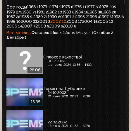
Все годы
1968
1973
1974
1975
1976
1977
1978
1
1
9
6
11
83
205
1979
1980
1981
1982
1983
1984
1985
1986
275
71
2
10
8
16
38
28
1987
1988
1989
1990
1991
1995
1996
1997
1998
28
91
71
60
31
7
4
5
8
1999
2000
2001
2002
2003
2004
2005
10
33
2
10
17
15
12
2006
2007
2008
2009
2010
14
7
9
6
6
Все месяцы
Февраль
Июнь
Июль
Август
Октябрь
1
2
3
1
2
Декабрь
1
(, плохое качество)
31.12.2002
1 апреля 2024, 13:56
1432
28:06
Теракт на Дубровке
24.10.2002
21 июля 2021, 22:32
2636
15:35
22.02.2002
13 июня 2021, 01:52
3278