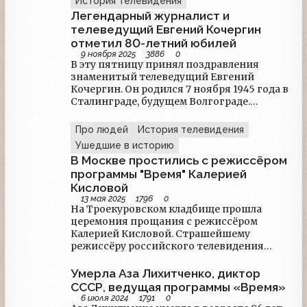
История телевидения
Легендарный журналист и
телеведущий Евгений Кочергин
отметил 80-летний юбилей
9 ноября 2025
3886
0
В эту пятницу принял поздравления
знаменитый телеведущий Евгений
Кочергин. Он родился 7 ноября 1945 года в
Сталинграде, будущем Волгограде.
Получив образование экономиста, он
уехал работать в Якутию, где позже нашёл
Про людей
История телевидения
себя диктором на радио. Оттуда он
Ушедшие в историю
перешёл сначала на местное телевидение,
В Москве простились с режиссёром
а спустя время - на Центральное. После
программы "Время" Калерией
крушения СССР он нашёл себя на новом
Кисловой
российском телевидении - успел
13 мая 2025
1796
0
поработать в "Деловой России" канала
На Троекуровском кладбище прошла
РТР, других программах, сотрудничал с
церемония прощания с режиссёром
каналами "Ностальгия" и "Радость моя".
Калерией Кисловой. Страшейшему
Остаётся он востребован и сегодня -
режиссёру российского телевидения
нередко Кочергин становится ведущим
было 99 лет.
массовых мероприятий.
Умерла Аза Лихитченко, диктор
СССР, ведущая программы «Время»
6 июля 2024
1791
0