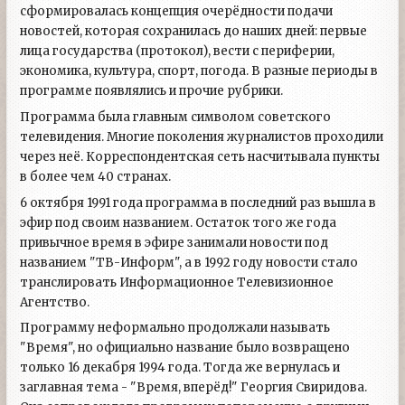
сформировалась концепция очерёдности подачи
новостей, которая сохранилась до наших дней: первые
лица государства (протокол), вести с периферии,
экономика, культура, спорт, погода. В разные периоды в
программе появлялись и прочие рубрики.
Программа была главным символом советского
телевидения. Многие поколения журналистов проходили
через неё. Корреспондентская сеть насчитывала пункты
в более чем 40 странах.
6 октября 1991 года программа в последний раз вышла в
эфир под своим названием. Остаток того же года
привычное время в эфире занимали новости под
названием "ТВ-Информ", а в 1992 году новости стало
транслировать Информационное Телевизионное
Агентство.
Программу неформально продолжали называть
"Время", но официально название было возвращено
только 16 декабря 1994 года. Тогда же вернулась и
заглавная тема - "Время, вперёд!" Георгия Свиридова.