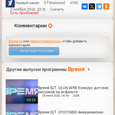
Первый канал
STVneiroset
4730
2 ноября 2021, 22:31
Скачать
Есть проблема?
0
Комментарии
Войдите
или
зарегистрируйтесь
, чтобы добавить
комментарий
Вход через Телеграм
Время
Другие выпуски программы
Время (ЦТ, 01.06.1978) Конкурс детских
рисунков на асфальте
18 июня 2021, 00:45
2226
02:13
Время (ЦТ, 07.07.1983) Американские