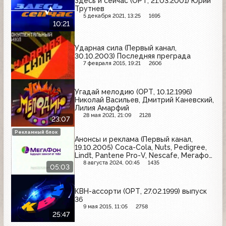
Здесь и сейчас (ОРТ, 21.03.2001) Юрий
Трутнев
5 декабря 2021, 13:25
1695
10:21
Ударная сила (Первый канал,
30.10.2003) Последняя преграда
7 февраля 2015, 19:21
2606
Угадай мелодию (ОРТ, 10.12.1996)
Николай Васильев, Дмитрий Каневский,
Лилия Амарфий
28 мая 2021, 21:09
2128
23:07
Рекламный блок
Анонсы и реклама (Первый канал,
19.10.2005) Coca-Cola, Nuts, Pedigree,
Lindt, Pantene Pro-V, Nescafe, Мегафон,
Snickers, Schauma, Россия - щедрая
8 августа 2024, 00:45
1435
05:03
душа
КВН-ассорти (ОРТ, 27.02.1999) выпуск
36
9 мая 2015, 11:05
2758
25:47