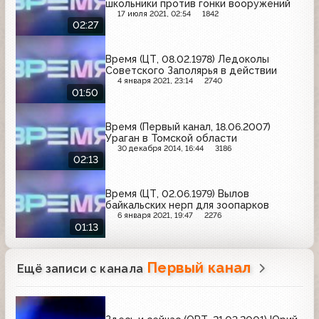
школьники против гонки вооружений
17 июля 2021, 02:54
1842
02:27
Время (ЦТ, 08.02.1978) Ледоколы
Советского Заполярья в действии
4 января 2021, 23:14
2740
01:50
Время (Первый канал, 18.06.2007)
Ураган в Томской области
30 декабря 2014, 16:44
3186
02:13
Время (ЦТ, 02.06.1979) Вылов
байкальских нерп для зоопарков
6 января 2021, 19:47
2276
01:13
Первый канал
Ещё записи с канала