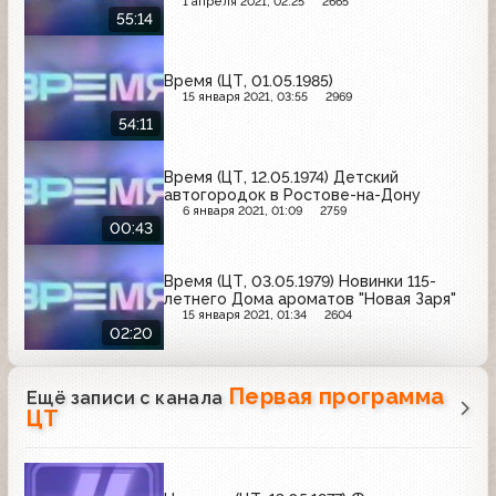
1 апреля 2021, 02:25
2665
55:14
Время (ЦТ, 01.05.1985)
15 января 2021, 03:55
2969
54:11
Время (ЦТ, 12.05.1974) Детский
автогородок в Ростове-на-Дону
6 января 2021, 01:09
2759
00:43
Время (ЦТ, 03.05.1979) Новинки 115-
летнего Дома ароматов "Новая Заря"
15 января 2021, 01:34
2604
02:20
Первая программа
Ещё записи с канала
ЦТ