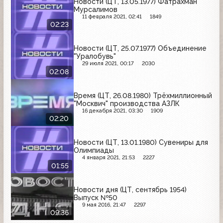
Новости (ЦТ, 13.05.1977) Фатрахман
Мурсалимов
11 февраля 2021, 02:41
1849
02:23
Новости (ЦТ, 25.07.1977) Объединение
"Уралобувь"
29 июля 2021, 00:17
2030
02:08
Время (ЦТ, 26.08.1980) Трёхмиллионный
"Москвич" производства АЗЛК
16 декабря 2021, 03:30
1909
02:20
Новости (ЦТ, 13.01.1980) Сувениры для
Олимпиады
4 января 2021, 21:53
2227
01:55
Новости дня (ЦТ, сентябрь 1954)
Выпуск №50
9 мая 2016, 21:47
2297
09:36