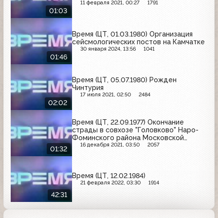
11 февраля 2021, 00:27
1791
01:03
Время (ЦТ, 01.03.1980) Организация
сейсмологических постов на Камчатке
30 января 2024, 13:56
1041
01:46
Время (ЦТ, 05.07.1980) Рожден
Чинтурия
17 июля 2021, 02:50
2484
02:02
Время (ЦТ, 22.09.1977) Окончание
страды в совхозе "Головково" Наро-
Фоминского района Московской
области
16 декабря 2021, 03:50
2057
01:32
Время (ЦТ, 12.02.1984)
21 февраля 2022, 03:30
1914
42:31