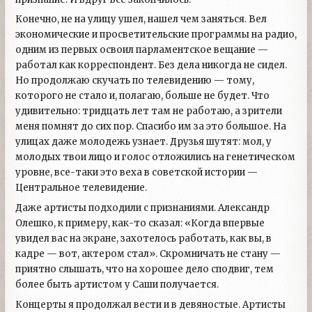
Конечно, не на улицу ушел, нашел чем заняться. Вел
экономические и просветительские программы на радио,
одним из первых освоил парламентское вещание —
работал как корреспондент. Без дела никогда не сидел.
Но продолжаю скучать по телевидению — тому,
которого не стало и, полагаю, больше не будет. Что
удивительно: тридцать лет там не работаю, а зрители
меня помнят до сих пор. Спасибо им за это большое. На
улицах даже молодежь узнает. Друзья шутят: мол, у
молодых твои лицо и голос отложились на генетическом
уровне, все-таки это веха в советской истории —
Центральное телевидение.
Даже артисты подходили с признаниями.
Александр
Олешко
, к примеру, как-то сказал: «Когда впервые
увидел вас на экране, захотелось работать, как вы, в
кадре — вот, актером стал». Скромничать не стану —
приятно слышать, что на хорошее дело сподвиг, тем
более быть артистом у Саши получается.
Концерты я продолжал вести и в девяностые. Артисты