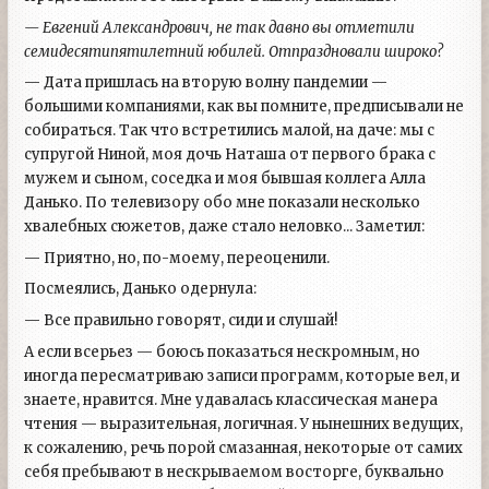
— Евгений Александрович, не так давно вы отметили
семидесятипятилетний юбилей. Отпраздновали широко?
— Дата пришлась на вторую волну пандемии —
большими компаниями, как вы помните, предписывали не
собираться. Так что встретились малой, на даче: мы с
супругой Ниной, моя дочь Наташа от первого брака с
мужем и сыном, соседка и моя бывшая коллега Алла
Данько. По телевизору обо мне показали несколько
хвалебных сюжетов, даже стало неловко... Заметил:
— Приятно, но, по-моему, переоценили.
Посмеялись, Данько одернула:
— Все правильно говорят, сиди и слушай!
А если всерьез — боюсь показаться нескромным, но
иногда пересматриваю записи программ, которые вел, и
знаете, нравится. Мне удавалась классическая манера
чтения — выразительная, логичная. У нынешних ведущих,
к сожалению, речь порой смазанная, некоторые от самих
себя пребывают в нескрываемом восторге, буквально