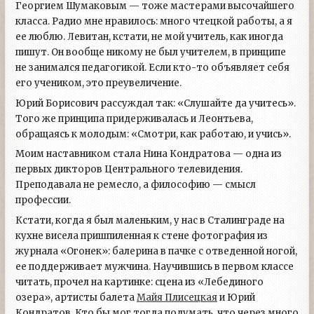
Георгием Шумаковым — тоже мастерами высочайшего
класса. Радио мне нравилось: много чтецкой работы, а я
ее люблю. Левитан, кстати, не мой учитель, как иногда
пишут. Он вообще никому не был учителем, в принципе
не занимался педагогикой. Если кто-то объявляет себя
его учеником, это преувеличение.
Юрий Борисович рассуждал так: «Слушайте да учитесь».
Того же принципа придерживалась и Леонтьева,
обращаясь к молодым: «Смотри, как работаю, и учись».
Моим наставником стала Нина Кондратова — одна из
первых дикторов Центрального телевидения.
Преподавала не ремесло, а философию — смысл
профессии.
Кстати, когда я был маленьким, у нас в Сталинграде на
кухне висела пришпиленная к стене фотография из
журнала «Огонек»: балерина в пачке с отведенной ногой,
ее поддерживает мужчина. Научившись в первом классе
читать, прочел на картинке: сцена из «Лебединого
озера», артисты балета
Майя Плисецкая
и Юрий
Кондратов. Кто бы мог тогда подумать, что через много