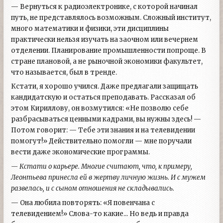
— Вернуться к радиоэлектронике, с которой начинал
путь, не представлялось возможным. Сложный институт,
много математики и физики, эти дисциплины
практически нельзя изучать на заочном или вечернем
отделении. Планирование промышленности попроще. В
стране плановой, а не рыночной экономики факультет,
что называется, был в тренде.
Кстати, я хорошо учился. Даже предлагали защищать
кандидатскую и остаться преподавать. Рассказал об
этом Кириллову, он возмутился: «Не позволю себе
разбрасываться ценными кадрами, вы нужны здесь! —
Потом говорит: — Тебе эти знания и на телевидении
помогут!» Действительно помогли — мне поручали
вести даже экономические программы.
— Кстати о карьере. Многие считают, что, к примеру,
Леонтьева принесла ей в жертву личную жизнь. И с мужем
развелась, и с сыном отношения не складывались.
— Она любила повторять: «Я повенчана с
телевидением!» Слова-то какие... Но ведь и правда