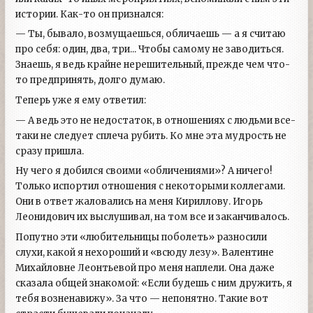
истории. Как-то он признался:
— Ты, бывало, возмущаешься, обличаешь — а я считаю
про себя: один, два, три... Чтобы самому не заводиться.
Знаешь, я ведь крайне нерешительный, прежде чем что-
то предпринять, долго думаю.
Теперь уже я ему ответил:
— А ведь это не недостаток, в отношениях с людьми все-
таки не следует сплеча рубить. Ко мне эта мудрость не
сразу пришла.
Ну чего я добился своими «обличениями»? А ничего!
Только испортил отношения с некоторыми коллегами.
Они в ответ жаловались на меня Кириллову. Игорь
Леонидович их выслушивал, на том все и заканчивалось.
Попутно эти «любительницы поболеть» разносили
слухи, какой я нехороший и «всюду лезу». Валентине
Михайловне Леонтьевой про меня наплели. Она даже
сказала общей знакомой: «Если будешь с ним дружить, я
тебя возненавижу». За что — непонятно. Такие вот