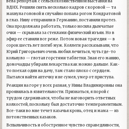
вела репортаж с сельскохозяйственной выставки на
ВДНХ. Решили снять несколько кадров с коровой — та
махнула головой и случайно попала рогом Кондратовой
в глаз. Нину отправили в Германию, поставили протез.
Она продолжала работать, только носила дымчатые
очки — скрывала за стеклами физический изъян. Но в
эфир ее ставили все реже. Потом новая трагедия — в
сорок шесть лет погиб муж. Коллеги рассказывали, что
Юрий Григорьевич очень любил лечиться, чуть где-то
кольнуло — глотал горстями таблетки. Зная его манию,
домочадцы убирали лекарства как можно дальше. Как-
то поехал один на дачу, там стало плохо с сердцем.
Пытался найти аптечку и не сумел, умер от приступа.
Реакция на горе у всех разная, у Нины Владимировны она
проявилась в язвительности. Признаться, я порой с
трудом сдерживался, чтобы не наговорить ответных
колкостей, поскольку был достаточно темпераментным.
Все-таки во мне течет казачья кровь, отец и мама — из
потомственных казаков.
Вспыльчивость и обостренное чувство справедливости,