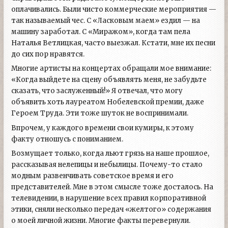
оплачивались. Были чисто коммерческие мероприятия —
так называемый чес. С «Ласковым маем» ездил — на
машину заработал. С «Миражом», когда там пела
Наталья Ветлицкая, часто выезжал. Кстати, мне их песни
до сих пор нравятся.
Многие артисты на концертах обращали мое внимание:
«Когда выйдете на сцену объявлять меня, не забудьте
сказать, что заслуженный!» Я отвечал, что могу
объявить хоть лауреатом Нобелевской премии, даже
Героем Труда. Эти тоже шуток не воспринимали.
Впрочем, у каждого времени свои кумиры, к этому
факту отношусь с пониманием.
Возмущает только, когда льют грязь на наше прошлое,
рассказывая нелепицы и небылицы. Почему-то стало
модным развенчивать советское время и его
представителей. Мне в этом смысле тоже досталось. На
телевидении, в нарушение всех правил корпоративной
этики, сняли несколько передач «желтого» содержания
о моей личной жизни. Многие факты перевернули.