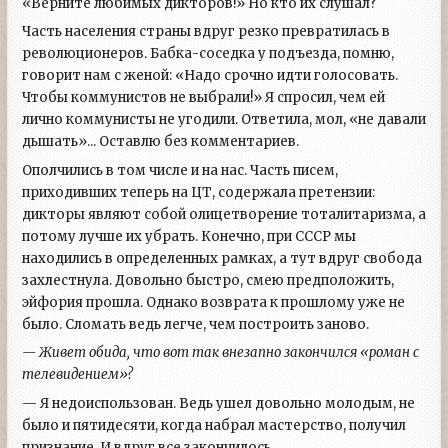
«Верните любимых дикторов!» Но кто их слушал?
Часть населения страны вдруг резко превратилась в
революционеров. Бабка-соседка у подъезда, помню,
говорит нам с женой: «Надо срочно идти голосовать.
Чтобы коммунистов не выбрали!» Я спросил, чем ей
лично коммунисты не угодили. Ответила, мол, «не давали
дышать»... Оставлю без комментариев.
Ополчились в том числе и на нас. Часть писем,
приходивших теперь на ЦТ, содержала претензии:
дикторы являют собой олицетворение тоталитаризма, а
потому лучше их убрать. Конечно, при СССР мы
находились в определенных рамках, а тут вдруг свобода
захлестнула. Довольно быстро, смею предположить,
эйфория прошла. Однако возврата к прошлому уже не
было. Сломать ведь легче, чем построить заново.
— Живет обида, что вот так внезапно закончился «роман с
телевидением»?
— Я недоиспользован. Ведь ушел довольно молодым, не
было и пятидесяти, когда набрал мастерство, получил
признание. И вдруг все закончилось.