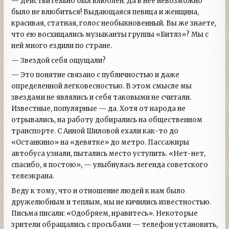
— Действительно был влюблен. Да в нее невозможно
было не влюбиться! Выдающаяся певица и женщина,
красивая, статная, голос необыкновенный. Вы же знаете,
что ею восхищались музыканты группы «Битлз»? Мы с
ней много ездили по стране.
— Звездой себя ощущали?
— Это понятие связано с публичностью и даже
определенной легковесностью. В этом смысле мы
звездами не являлись и себя таковыми не считали.
Известные, популярные — да. Хотя от народа не
отрывались, на работу добирались на общественном
транспорте. С Анной Шиловой ехали как-то до
«Останкино» на «девятке» до метро. Пассажиры
автобуса узнали, пытались место уступить. «Нет-нет,
спасибо, я постою», — улыбнулась легенда советского
телеэкрана.
Веду к тому, что и отношение людей к нам было
дружелюбным и теплым, мы не кичились известностью.
Письма писали: «Одобряем, нравитесь». Некоторые
зрители обращались с просьбами — телефон установить,