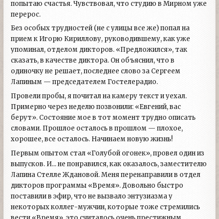
попытаю счастья. Чувствовал, что студию в Мирном уже
перерос.
Без особых трудностей (не с улицы все же) попал на
прием к Игорю Кириллову, руководившему, как уже
упоминал, отделом дикторов. «Предложился», так
сказать, в качестве диктора. Он объяснил, что в
одиночку не решает, последнее слово за Сергеем
Лапиным — председателем Гостелерадио.
Провели пробы, я почитал на камеру текст и уехал.
Примерно через неделю позвонили: «Евгений, вас
берут». Состояние мое в тот момент трудно описать
словами. Прошлое осталось в прошлом — плохое,
хорошее, все осталось. Начинаем новую жизнь!
Первым опытом стал «Голубой огонек», провел один из
выпусков. И... не понравился, как оказалось, заместителю
Лапина Стелле Ждановой. Меня перенаправили в отдел
дикторов программы «Время». Довольно быстро
поставили в эфир, что не вызвало энтузиазма у
некоторых коллег-мужчин, которые тоже стремились
вести «Время», это считалось очень престижным.