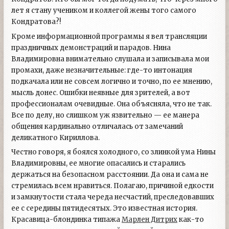
лет я стану учеником и коллегой жены того самого
Кондратова?!
Кроме информационной программы я вел трансляции
праздничных демонстраций и парадов. Нина
Владимировна внимательно слушала и записывала мои
промахи, даже незначительные: где-то интонация
подкачала или не совсем логично и точно, по ее мнению,
мысль донес. Ошибки неявные для зрителей, а вот
профессионалам очевидные. Она объясняла, что не так.
Все по делу, но слишком уж язвительно — ее манера
общения кардинально отличалась от замечаний
деликатного Кириллова.
Честно говоря, я боялся холодного, со злинкой ума Нины
Владимировны, ее многие опасались и старались
держаться на безопасном расстоянии. Да она и сама не
стремилась всем нравиться. Полагаю, причиной едкости
и замкнутости стала череда несчастий, преследовавших
ее с середины пятидесятых. Это известная история.
Красавица-блондинка типажа
Марлен Дитрих
как-то