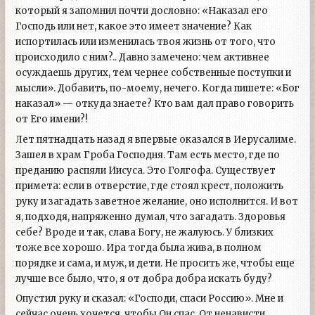
который я запомнил почти дословно: «Наказал его
Господь или нет, какое это имеет значение? Как
испортилась или изменилась твоя жизнь от того, что
происходило с ним?.. Давно замечено: чем активнее
осуждаешь других, тем чернее собственные поступки и
мысли». Добавить, по-моему, нечего. Когда пишете: «Бог
наказал» — откуда знаете? Кто вам дал право говорить
от Его имени?!
Лет пятнадцать назад я впервые оказался в Иерусалиме.
Зашел в храм Гроба Господня. Там есть место, где по
преданию распяли Иисуса. Это Голгофа. Существует
примета: если в отверстие, где стоял крест, положить
руку и загадать заветное желание, оно исполнится. И вот
я, подходя, напряженно думал, что загадать. Здоровья
себе? Вроде и так, слава Богу, не жалуюсь. У близких
тоже все хорошо. Ира тогда была жива, в полном
порядке и сама, и муж, и дети. Не просить же, чтобы еще
лучше все было, что, я от добра добра искать буду?
Опустил руку и сказал: «Господи, спаси Россию». Мне и
сейчас очень хочется, чтобы Он спас. От ненависти,