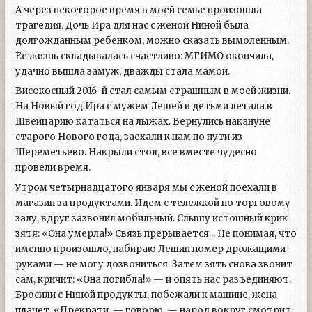
А через некоторое время в моей семье произошла
трагедия. Дочь Ира для нас с женой Ниной была
долгожданным ребенком, можно сказать вымоленным.
Ее жизнь складывалась счастливо: МГИМО окончила,
удачно вышла замуж, дважды стала мамой.
Високосный 2016-й стал самым страшным в моей жизни.
На Новый год Ира с мужем Лешей и детьми летала в
Швейцарию кататься на лыжах. Вернулись накануне
старого Нового года, заехали к нам по пути из
Шереметьево. Накрыли стол, все вместе чудесно
провели время.
Утром четырнадцатого января мы с женой поехали в
магазин за продуктами. Идем с тележкой по торговому
залу, вдруг зазвонил мобильный. Слышу истошный крик
зятя: «Она умерла!» Связь прерывается... Не понимая, что
именно произошло, набираю Лешин номер дрожащими
руками — не могу дозвониться. Затем зять снова звонит
сам, кричит: «Она погибла!» — и опять нас разъединяют.
Бросили с Ниной продукты, побежали к машине, жена
плачет. «Прекрати, — говорю, — народ вокруг смотрит,