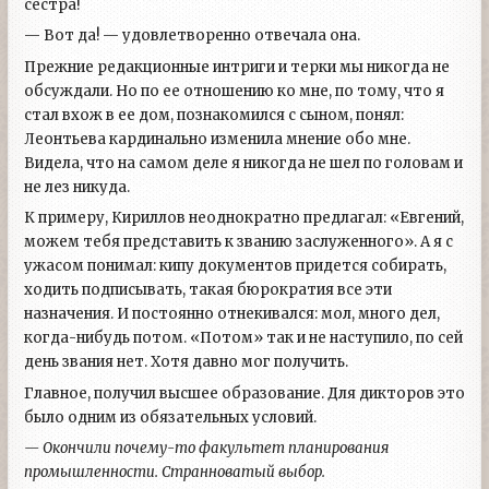
сестра!
— Вот да! — удовлетворенно отвечала она.
Прежние редакционные интриги и терки мы никогда не
обсуждали. Но по ее отношению ко мне, по тому, что я
стал вхож в ее дом, познакомился с сыном, понял:
Леонтьева кардинально изменила мнение обо мне.
Видела, что на самом деле я никогда не шел по головам и
не лез никуда.
К примеру, Кириллов неоднократно предлагал: «Евгений,
можем тебя представить к званию заслуженного». А я с
ужасом понимал: кипу документов придется собирать,
ходить подписывать, такая бюрократия все эти
назначения. И постоянно отнекивался: мол, много дел,
когда-нибудь потом. «Потом» так и не наступило, по сей
день звания нет. Хотя давно мог получить.
Главное, получил высшее образование. Для дикторов это
было одним из обязательных условий.
— Окончили почему-то факультет планирования
промышленности. Странноватый выбор.