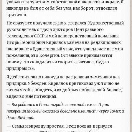
упиваются чувством собственной важности на экране. Я
никогда не был от себя без ума, наоборот, относился
критично.
Не сразу все получалось, но я старался. Художественный
руководитель отдела дикторов Центрального
телевидения СССР и мой непосредственный начальник
Игорь Леонидович Кириллов замечал на редакционных
планерках: «Единственный у нас, кто учитывает все мои
пожелания, это Кочергин. Остальные принимаются
почему-то скандалить и спорить, считают, будто
придираюсь».
Я действительно никогда не расценивал замечания как
придирки. Убежден: Кириллов критиковал уж точно не
затем чтобы обидеть, а из добрых побуждений. Значит,
видел во мне потенциал.
— Вы родились в Сталинграде в простой семье. Путь
покорения Москвы оказался довольно извилист: через Томск и
даже Якутию.
— Семья и вправду простая. Отец воевал, вернулся