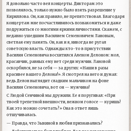
Я довольно часто вел концерты. Дикторам это
позволялось, только нужно было взять разрешение у
Кириллова. Он, как правило, не препятствовал. Благодаря
концертам мне посчастливилось познакомиться и даже
подружиться со многими яркими личностями. Скажем, с
недавно ушедшим Василием Семеновичем Лановым,
светлая ему память. Он, как и я, никогда не ругал
советскую власть. Однажды кто-то в присутствии
Василия Семеновича восхитился Аленом Делоном: мол,
красавчик, равных ему нет среди мужчин. Лановой
оскорбился, не за себя — за других: «Наши в разы
красивее вашего Делона!». Я смотрел на него и думал:
ведь Делон выглядит сладким мальчиком на фоне
Василия Семеновича, вот он — мужчина!
С Людой Сенчиной мы дружили. Ее я поругивал: «При
твоей трепетной внешности, нежном голосе — куришь!
Как это можно сочетать?» Она в ответ лишь
отшучивалась.
— Правда, что Зыкиной в любви признавались?