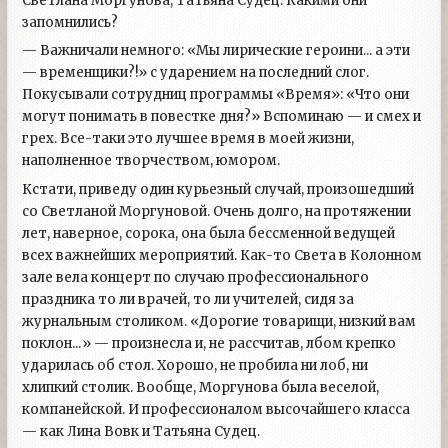
Светлана Моргунова, Татьяна Судец. Какими они
запомнились?
— Важничали немного: «Мы лирические героини... а эти
— временщики?!» с ударением на последний слог.
Покусывали сотрудниц программы «Время»: «Что они
могут понимать в повестке дня?» Вспоминаю — и смех и
грех. Все-таки это лучшее время в моей жизни,
наполненное творчеством, юмором.
Кстати, приведу один курьезный случай, произошедший
со Светланой Моргуновой. Очень долго, на протяжении
лет, наверное, сорока, она была бессменной ведущей
всех важнейших мероприятий. Как-то Света в Колонном
зале вела концерт по случаю профессионального
праздника то ли врачей, то ли учителей, сидя за
журнальным столиком. «Дорогие товарищи, низкий вам
поклон...» — произнесла и, не рассчитав, лбом крепко
ударилась об стол. Хорошо, не пробила ни лоб, ни
хлипкий столик. Вообще, Моргунова была веселой,
компанейской. И профессионалом высочайшего класса
— как Лина Вовк и Татьяна Судец.