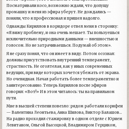
Посматривали косо, возможно ждали, что допущу
промашку и меня из эфира уберут. Не дождались —
поняли, что я профессионал и пришел надолго.
Однажды Кириллов в коридоре отвел меня в сторонку:
«Я вижу проблему, и она очень мешает. Ты пользуешься
исключительно природными данными — внешностью и
голосом. Но не затрачиваешься. Подумай об этом».
Я не сразу понял, что он имеет в виду. Потом осознал:
должны присутствовать внутренний темперамент,
страстность. Не оголтелая, как у иных современных
ведущих, при виде которых хочется убежать от экрана.
Но очевидная. Начал работать более темпераментно и
заинтересованно. Теперь Кириллов после эфиров
говорил: «Вот!» И в этом читалось: ты на правильном
пути.
Мне в высшей степени повезло: рядом работали корифеи
—
Валентина Леонтьева
, Анна Шилова, Виктор Балашов...
На радио проходил стажировку в одном отделе с Юрием
Левитаном, Ольгой Высоцкой, Владимиром Герциком,