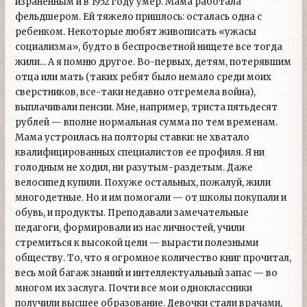
израненным и в 1952 году умер. Мама работала
фельдшером. Ей тяжело пришлось: осталась одна с
ребенком. Некоторые любят живописать «ужасы
социализма», будто в беспросветной нищете все тогда
жили... А я помню другое. Во-первых, детям, потерявшим
отца или мать (таких ребят было немало среди моих
сверстников, все-таки недавно отгремела война),
выплачивали пенсии. Мне, например, триста пятьдесят
рублей — вполне нормальная сумма по тем временам.
Мама устроилась на полторы ставки: не хватало
квалифицированных специалистов ее профиля. Я ни
голодным не ходил, ни разутым-раздетым. Даже
велосипед купили. Похуже остальных, пожалуй, жили
многодетные. Но и им помогали — от школы покупали и
обувь, и продукты. Преподавали замечательные
педагоги, формировали из нас личностей, учили
стремиться к высокой цели — вырасти полезными
обществу. То, что я огромное количество книг прочитал,
весь мой багаж знаний и интеллектуальный запас — во
многом их заслуга. Почти все мои одноклассники
получили высшее образование. Девочки стали врачами,