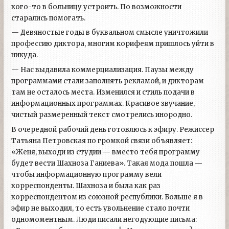
кого-то в больницу устроить. По возможности
старались помогать.
— Девяностые годы в буквальном смысле уничтожили
профессию диктора, многим корифеям пришлось уйти в
никуда.
— Нас выдавила коммерциализация. Паузы между
программами стали заполнять рекламой, и дикторам
там не осталось места. Изменился и стиль подачи в
информационных программах. Красивое звучание,
чистый размеренный текст смотрелись инородно.
В очередной рабочий день готовлюсь к эфиру. Режиссер
Татьяна Петровская по громкой связи объявляет:
«Женя, выходи из студии — вместо тебя программу
будет вести Шахноза Ганиева». Такая мода пошла —
чтобы информационную программу вели
корреспонденты. Шахноза и была как раз
корреспондентом из союзной республики. Больше я в
эфир не выходил, то есть увольнение стало почти
одномоментным. Люди писали негодующие письма: