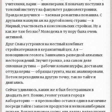
учителями, парни — инженерами. Я поначалу поступил в
томский институт на факультет радиоэлектроники.
Правда недоучился — таежная романтика поманила. С
друзьями махнули аж на другой конец страны — в
Мирный, участвовать в комсомольских стройках. Ну а
как же там без нас? Молодежь в ту пору была очень
активной.
Друг Слава устроился на местный комбинат
стройматериалов в керамзитный цех. А я —
помощником геолога. Занимались разведкой алмазных
месторождений. Звучит громко, а на самом деле
сплошная рутина — рабочие копали шурфы, доставали
оттуда керны — образцы грунта, мы их анализировали.
Потом переходили на другую точку, так по тайге и
двигались.
Сейчас удивляюсь, каким же я был бесстрашным в
двадцать лет. Помню, геолог уехал в город в
лабораторию — я преспокойно остался один в вагончике
посреди тайги с запасом продуктов и мелкокалиберным
ружьем. Вокруг вековые сосны, ели, кедры, ветер шумит.