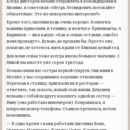
Когда дикторов начали отправлять в командировки в
Японию, я советовал: «Игорь Леонидович, поезжайте
обязательно. Это же невероятно интересно!»
Кроме того, платили ведь очень хорошо. Коллеги и
машины привозили, и технику, и жемчуга-бриллианты. А
Кириллов — ни в какую: «Как я семью оставлю, они без
меня пропадут». Думаю, не пропали бы. Просто ему,
полагаю, не хотелось жить вдали от близких целый год.
Для меня семья тоже всегда имела большое значение. С
Ниной мы вместе уже сорок три года.
Познакомили нас сестры первой супруги. Они жили в
Москве, у нас сохранялись хорошие отношения.
Переехав в столицу, пригласил их в ресторан —
отметить, так сказать, новый этап жизни. Девушки
позвали с собой подругу и коллегу одной из сестер —
Нину (она работала инженером). Понравилась, я
попросил номер телефона. Стали встречаться, потом
поженились.
— В одно время с вами работали Ангелина Вовк,