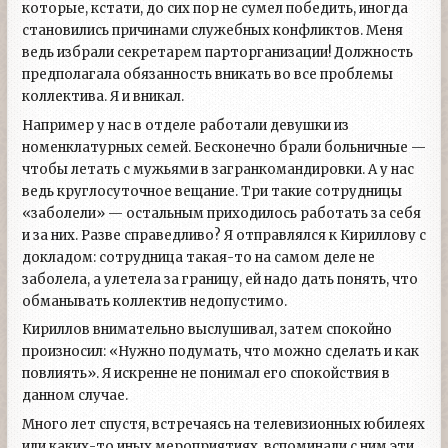
которые, кстати, до сих пор не сумел победить, иногда
становились причинами служебных конфликтов. Меня
ведь избрали секретарем парторганизации! Должность
предполагала обязанность вникать во все проблемы
коллектива. Я и вникал.
Например у нас в отделе работали девушки из
номенклатурных семей. Бесконечно брали больничные —
чтобы летать с мужьями в загранкомандировки. А у нас
ведь круглосуточное вещание. Три такие сотрудницы
«заболели» — остальным приходилось работать за себя
и за них. Разве справедливо? Я отправлялся к Кириллову с
докладом: сотрудница такая-то на самом деле не
заболела, а улетела за границу, ей надо дать понять, что
обманывать коллектив недопустимо.
Кириллов внимательно выслушивал, затем спокойно
произносил: «Нужно подумать, что можно сделать и как
повлиять». Я искренне не понимал его спокойствия в
данном случае.
Много лет спустя, встречаясь на телевизионных юбилеях
или каких-то иных мероприятиях, вспоминали с ним эти