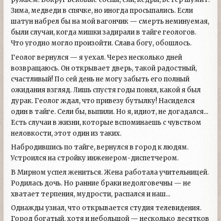
Зима, медведи в спячке, но иногда просыпались. Если
шатун набрел бы на мой вагончик — смерть неминуемая,
были случаи, когда мишки задирали в тайге геологов.
Что угодно могло произойти. Слава богу, обошлось.
Геолог вернулся — я уехал. Через несколько дней
возвращаюсь. Он открывает дверь, такой радостный,
счастливый! По сей день не могу забыть его полный
ожидания взгляд. Лишь спустя годы понял, какой я был
дурак. Геолог ждал, что привезу бутылку! Насиделся
один в тайге. Сели бы, выпили. Но я, идиот, не догадался...
Есть случаи в жизни, которые вспоминаешь с чувством
неловкости, этот один из таких.
Набродившись по тайге, вернулся в город к людям.
Устроился на стройку инженером-диспетчером.
В Мирном успел жениться. Жена работала учительницей.
Родилась дочь. Но ранние браки недолговечны — не
хватает терпения, мудрости, распался и наш...
Однажды узнал, что открывается студия телевидения.
Город богатый, хотя и небольшой — несколько десятков