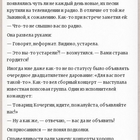
появлялись чуть ли не каждый день новые, их песни
крутили на телевидении и радио. В отличие от той же
Зыкиной, к сожалению. Как-то при встрече заметил ей:
— Что-то не слышно вас по радио.
Она развела руками:
— Говорят, неформат. Видимо, устарела.
— Это вы-то устарели?! — возмутился. — Вами страна
гордится!
Иногда мне даже как-то не по статусу было объявлять
очередное двадцатилетнее дарование: «Для вас поет
такой-то». Как-то вел сборный концерт — выступала
известная попсовая группа. Один из исполнителей
командует:
— Товарищ Кочергин, идите, пожалуйста, объявляйте
нас!»
— Ну а как же, — отвечаю, — вас да не объявить!
Он приосанился — не понял подколки.
Справедливости ради замечу: концерты хорошо