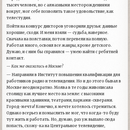
тысяч человек, но с алмазными месторождениями
вокруг, мог себе позволить такое удовольствие, как
телестудия.
Пойти на конкурс дикторов уговорили друзья: данные
хорошие, сходи. И меня взяли — судьба, наверное.
Сначала на полставки, потом перевели на полную.
Работал много, освоил все жанры, кроме детского.
Думаю, и с ним бы справился — умею найти с ребятней
контакт.
— Как же оказались в Москве?
— Направили в Институт повышения квалификации для
работников радио и телевидения. Но и до этого бывал в
Москве неоднократно. Молва в те годы живописала
столицу как лучшее место на земле: с высокими
красивыми зданиями, театрами, парками-скверами.
Город-мечта! Конечно, к мечте хотелось стремиться.
Однако всерьез и помыслить не мог, что когда-то буду
тут жить и работать. Но, думаю, раз уж выпало сюда
попасть, схожу-ка на Центральное телевидение,