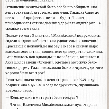
страсти бушевали поначалу.
Отношение Леонтьевой было особенно обидным. Она —
непререкаемый авторитет для меня. Таких не было до
нее в нашей профессии, нет и не будет. Талант,
природный артистизм, умение удержать аудиторию... А
сколько всего знала!
Позже-то мы с Валентиной Михайловной подружились,
сидели в одном кабинете. Она удивительная, конечно.
Красавицей, пожалуй, не назову. Но все в ней как надо:
высокая, элегантная, волосы всегда аккуратно уложены.
Вспомнилось, как однажды на корабле она, Кириллов и
Анна Шилова вели «Огонек», одетые в морскую бело-
синюю форму. Глаз невозможно было оторвать, до того
хороши были все трое!
Леонтьева значительно меня старше — я в 1945 году
родился, она в 1923-м. Когда подружились, спрашивала
довольно часто:
— Жень, ну я же в матери тебе не гожусь?!
— Что вы, Валентина Михайловна, максимум старшая