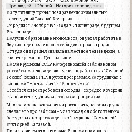
9 ноября 2025
3872
CDS-Sovenok-2017
Про людей
Юбилей
История телевидения
В эту пятницу принял поздравления знаменитый
телеведущий Евгений Кочергин.
Он родился 7 ноября 1945 года в Сталинграде, будущем
Волгограде.
Получив образование экономиста, он уехал работать в
Якутию, где позже нашёл себя диктором на радио.
Оттуда он перешёл сначала на местное телевидение, а
спустя время - на Центральное.
После крушения СССР Кочергин нашёл себя на новом
российском телевидении - успел поработать в "Деловой
России" канала РТР, других программах, сотрудничал с
каналами "Ностальгия" и "Радость моя".
Остаётся он востребован и сегодня - нередко Кочергин
становится ведущим массовых мероприятий.
Многое можно вспомнить и рассказать, но юбиляр уже
сделал это про себя сам - 5 лет назад он обстоятельно
беседовал с корреспонденткой журнала "Семь дней"
Викторией Катаевой.
Представляем это интервью Вашему вниманию.