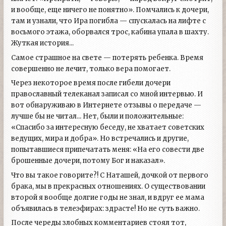
и вообще, еще ничего не понятно». Помчались к дочери,
там и узнали, что Ира погибла — спускалась на лифте с
восьмого этажа, оборвался трос, кабина упала в шахту.
Жуткая история...
Самое страшное на свете — потерять ребенка. Время
совершенно не лечит, только вера помогает.
Через некоторое время после гибели дочери
православный телеканал записал со мной интервью. И
вот обнаруживаю в Интернете отзывы о передаче —
лучше бы не читал... Нет, были и положительные:
«Спасибо за интересную беседу, не хватает советских
ведущих, мира и добра». Но встречались и другие,
попытавшиеся припечатать меня: «На его совести две
брошенные дочери, потому Бог и наказал».
Что вы такое говорите?! С Наташей, дочкой от первого
брака, мы в прекрасных отношениях. О существовании
второй я вообще долгие годы не знал, и вдруг ее мама
объявилась в телеэфирах: здрасте! Но не суть важно.
После череды злобных комментариев стоял тот,