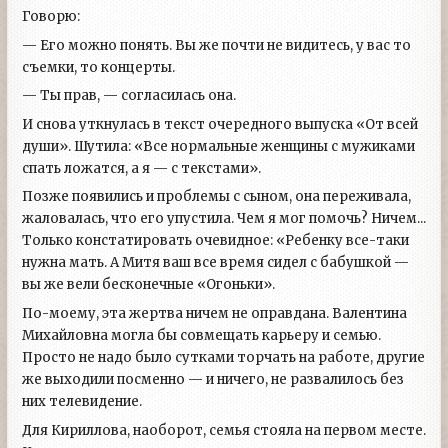
Говорю:
— Его можно понять. Вы же почти не видитесь, у вас то
съемки, то концерты.
— Ты прав, — согласилась она.
И снова уткнулась в текст очередного выпуска «От всей
души». Шутила: «Все нормальные женщины с мужиками
спать ложатся, а я — с текстами».
Позже появились и проблемы с сыном, она переживала,
жаловалась, что его упустила. Чем я мог помочь? Ничем...
Только констатировать очевидное: «Ребенку все-таки
нужна мать. А Митя ваш все время сидел с бабушкой —
вы же вели бесконечные «Огоньки».
По-моему, эта жертва ничем не оправдана. Валентина
Михайловна могла бы совмещать карьеру и семью.
Просто не надо было сутками торчать на работе, другие
же выходили посменно — и ничего, не развалилось без
них телевидение.
Для Кириллова, наоборот, семья стояла на первом месте.