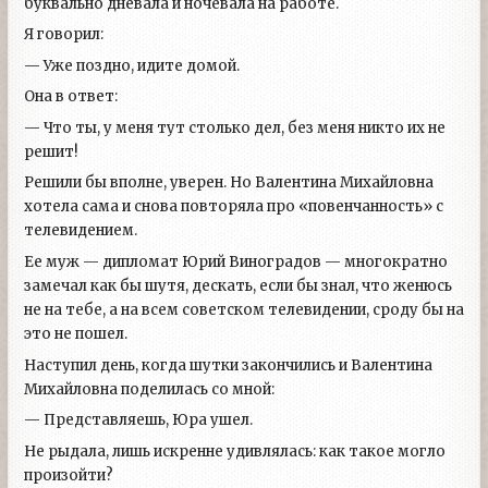
буквально дневала и ночевала на работе.
Я говорил:
— Уже поздно, идите домой.
Она в ответ:
— Что ты, у меня тут столько дел, без меня никто их не
решит!
Решили бы вполне, уверен. Но Валентина Михайловна
хотела сама и снова повторяла про «повенчанность» с
телевидением.
Ее муж — дипломат Юрий Виноградов — многократно
замечал как бы шутя, дескать, если бы знал, что женюсь
не на тебе, а на всем советском телевидении, сроду бы на
это не пошел.
Наступил день, когда шутки закончились и Валентина
Михайловна поделилась со мной:
— Представляешь, Юра ушел.
Не рыдала, лишь искренне удивлялась: как такое могло
произойти?