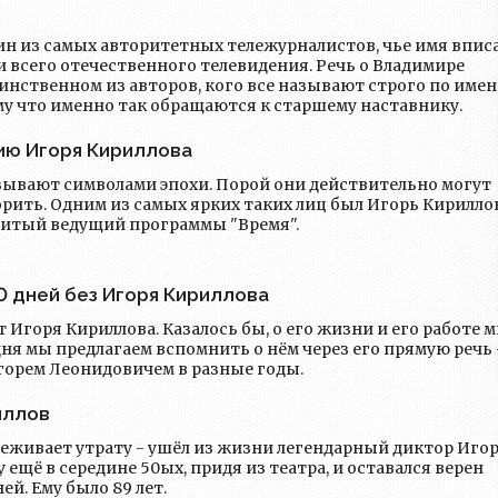
ин из самых авторитетных тележурналистов, чье имя впис
 и всего отечественного телевидения. Речь о Владимире
нственном из авторов, кого все называют строго по имен
му что именно так обращаются к старшему наставнику.
тию Игоря Кириллова
азывают символами эпохи. Порой они действительно могут
орить. Одним из самых ярких таких лиц был Игорь Кириллов
нитый ведущий программы "Время".
0 дней без Игоря Кириллова
ось бы, о его жизни и его работе мы
горем Леонидовичем в разные годы.
иллов
реживает утрату - ушёл из жизни легендарный диктор Иго
 ещё в середине 50ых, придя из театра, и оставался верен
телевидению до последних дней. Ему было 89 лет.