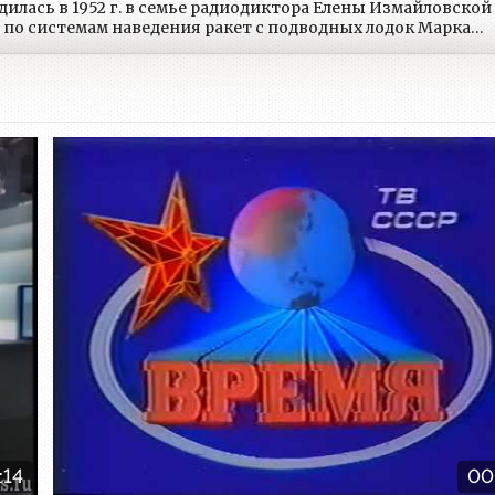
дилась в 1952 г. в семье радиодиктора Елены Измайловской
 по системам наведения ракет с подводных лодок Марка
Заставка
:14
00