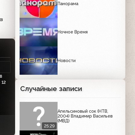
Панорама
 в
Ночное Время
Новости
8
5
12
Случайные записи
Апельсиновый сок (НТВ,
2004) Владимир Васильев
(МВД)
25:29