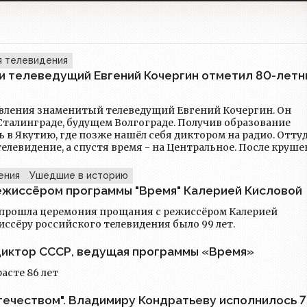
я телевидения
и телеведущий Евгений Кочергин отметил 80-летн
авления знаменитый телеведущий Евгений Кочергин. Он
аде, будущем Волгограде. Получив образование
ь в Якутию, где позже нашёл себя диктором на радио. Отту
ение, а спустя время - на Центральное. После крушения
 российском телевидении - успел поработать в "Деловой
программах, сотрудничал с каналами "Ностальгия" и "Радос
ения
Ушедшие в историю
ан и сегодня - нередко Кочергин становится ведущим масс
режиссёром программы "Время" Калерией Кисловой
прошла церемония прощания с режиссёром Калерией
ссёру российского телевидения было 99 лет.
 диктор СССР, ведущая программы «Время»
асте 86 лет
течеством". Владимиру Кондратьеву исполнилось 7