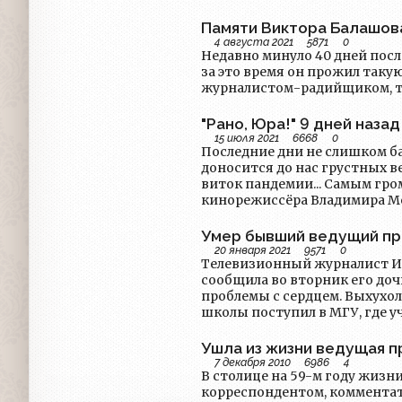
Памяти Виктора Балашов
4 августа 2021
5871
0
Недавно минуло 40 дней после
за это время он прожил таку
журналистом-радийщиком, те
"Рано, Юра!" 9 дней наза
15 июля 2021
6668
0
Последние дни не слишком б
доносится до нас грустных в
виток пандемии... Самым гр
кинорежиссёра Владимира Мен
назад ушёл человек, который
новости. Это был Юрий Петро
Умер бывший ведущий пр
20 января 2021
9571
0
Телевизионный журналист Иго
сообщила во вторник его доч
проблемы с сердцем. Выхухолев родился в Москве 15 января 1955 года. После окончания
школы поступил в МГУ, где у
Ушла из жизни ведущая п
7 декабря 2010
6986
4
В столице на 59-м году жизн
корреспондентом, коммента