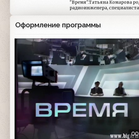
"Время".Татьяна Комарова ро
радиоинженера, специалиста
Альбаца.
Оформление программы
Заставка программы
00