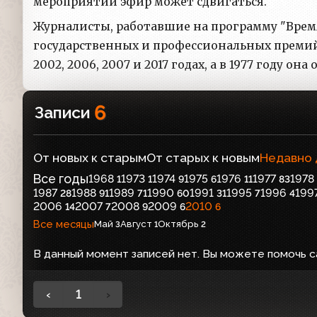
мероприятий эфир может сдвигаться.
Журналисты, работавшие на программу "Время
государственных и профессиональных премий
2002, 2006, 2007 и 2017 годах, а в 1977 году о
6
Записи
От новых к старым
От старых к новым
Недавно
Все годы
1968
1973
1974
1975
1976
1977
1978
1
1
9
6
11
83
1987
1988
1989
1990
1991
1995
1996
199
28
91
71
60
31
7
4
2006
2007
2008
2009
2010
14
7
9
6
6
Все месяцы
Май
Август
Октябрь
3
1
2
В данный момент записей нет. Вы можете помочь с
‹
1
›