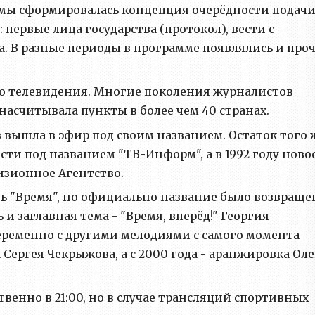
мы сформировалась концепция очерёдности подач
 первые лица государства (протокол), вести с
да. В разные периоды в программе появлялись и про
о телевидения. Многие поколения журналистов
 насчитывала пункты в более чем 40 странах.
з вышла в эфир под своим названием. Остаток того 
ти под названием "ТВ-Информ", а в 1992 году ново
изионное Агентство.
 "Время", но официально название было возвраще
ь и заглавная тема - "Время, вперёд!" Георгия
еременно с другими мелодиями с самого момента
а Сергея Чекрыжова, а с 2000 года - аранжировка Оле
венно в 21:00, но в случае трансляций спортивных