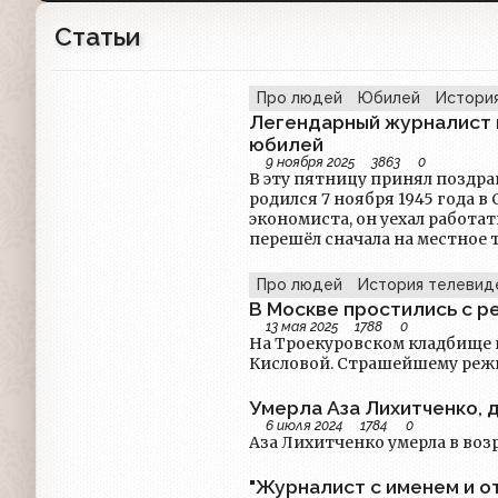
Статьи
Про людей
Юбилей
Истори
Легендарный журналист 
юбилей
9 ноября 2025
3863
0
В эту пятницу принял поздр
родился 7 ноября 1945 года в Сталингр
экономиста, он уехал работат
перешёл сначала на местное телевид
СССР он нашёл себя на новом
России" канала РТР, других 
Про людей
История телевид
моя". Остаётся он востребов
В Москве простились с 
мероприятий.
13 мая 2025
1788
0
На Троекуровском кладбище 
Кисловой. Страшейшему режи
Умерла Аза Лихитченко,
6 июля 2024
1784
0
Аза Лихитченко умерла в возр
"Журналист с именем и о