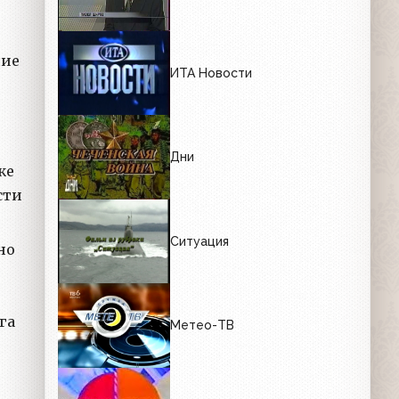
и
чие
ИТА Новости
Дни
же
сти
Ситуация
но
га
Метео-ТВ