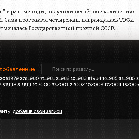
" в разные годы, получили несчётное количество
. Сама программа четырежды награждалась ТЭФИ -
на отмечалась Государственной премией СССР.
 добавленные
1979
1980
1981
1982
1983
1984
1985
1986
205
275
71
2
10
8
16
38
2
7
1998
1999
2000
2001
2002
2003
2004
200
5
8
10
33
2
10
17
15
айту,
добавив свои записи