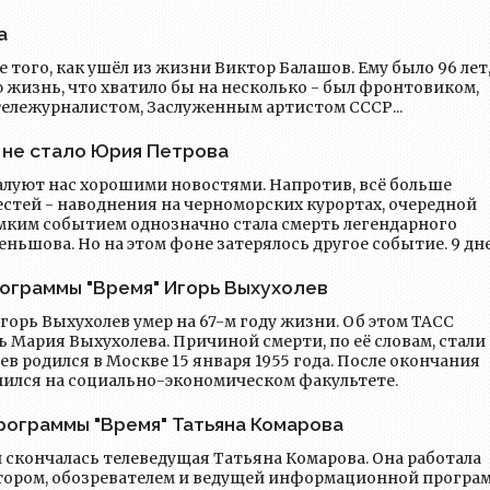
а
 того, как ушёл из жизни Виктор Балашов. Ему было 96 лет,
ю жизнь, что хватило бы на несколько - был фронтовиком,
лежурналистом, Заслуженным артистом СССР...
д не стало Юрия Петрова
алуют нас хорошими новостями. Напротив, всё больше
естей - наводнения на черноморских курортах, очередной
омким событием однозначно стала смерть легендарного
ьшова. Но на этом фоне затерялось другое событие. 9 дн
 тоже выбрал себе актёрскую стезю, но главной его ролью 
в.
ограммы "Время" Игорь Выхухолев
рь Выхухолев умер на 67-м году жизни. Об этом ТАСС
ь Мария Выхухолева. Причиной смерти, по её словам, стали
чился на социально-экономическом факультете.
рограммы "Время" Татьяна Комарова
и скончалась телеведущая Татьяна Комарова. Она работала
тором, обозревателем и ведущей информационной програ