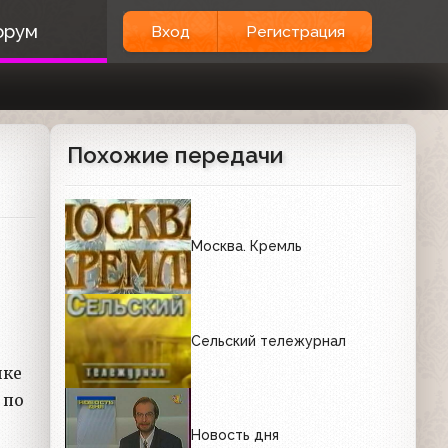
орум
Вход
Регистрация
Похожие передачи
Москва. Кремль
Сельский тележурнал
ике
 по
Новость дня