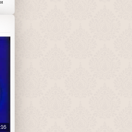
 и
:16