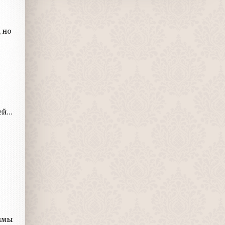
 но
ей
стали
ммы