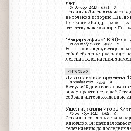
лет
24 декабря 2022
6483
0
Сегодня юбилей отмечает од
не только в историю НТВ, но
Петровиче Кондратьеве — еди
отчеству даже в эфире. Пото
"Рыцарь эфира". К 90-ле
21 сентября 2022
4802
0
Есть такие люди, которых н
собой её очень ярко олицетв
Легенда телевидения, знаме
Интервью
Диктор на все времена. 1
9 ноября 2021
8979
0
Вот уже 10 дней как с нами нет Игоря Кириллова. Казал
знаем практически всё. Сегодня мы предлагаем вспомнить о нём через его прямую речь - мы
собрали интервью, данные И
Ушёл из жизни Игорь Кир
30 октября 2021
8421
0
Сегодня весь день страна пе
Кириллов. Он начинал карьеру