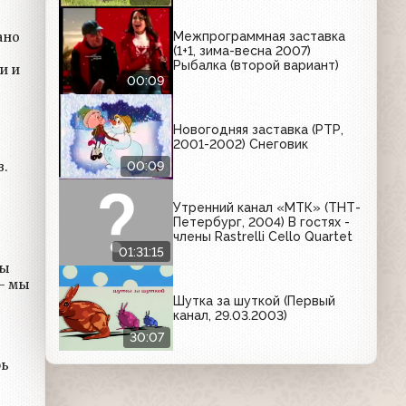
ано
Межпрограммная заставка
(1+1, зима-весна 2007)
Рыбалка (второй вариант)
и и
00:09
Новогодняя заставка (РТР,
2001-2002) Снеговик
.
00:09
Утренний канал «МТК» (ТНТ-
Петербург, 2004) В гостях -
члены Rastrelli Cello Quartet
01:31:15
Шутка за шуткой (Первый
канал, 29.03.2003)
30:07
рь