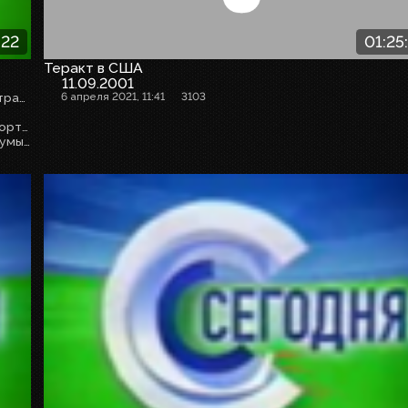
:22
01:25
Теракт в США
11.09.2001
Выпуск в выходит на час позже из-за прямой футбольной трансляции.
6 апреля 2021, 11:41
3103
- Покушение на депутата Башара Кадзоева в Москве. Репортаж Марата Сетдикова.
- Репортаж Эрнеста Мацкявичуса о реакции депутатов Думы на покушение.