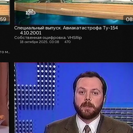
:59
08
Специальный выпуск. Авиакатастрофа Ту-154
4.10.2001
Собственная оцифровка. VHSRip
18 октября 2025, 03:08
470
- суд над Тамарой Рохлиной обвиняемой в убийстве своего мужа