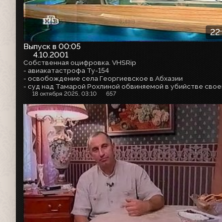
22
Выпуск в 00:05
4.10.2001
Собственная оцифровка. VHSRip
- авиакатастрофа Ту-154
- освобождение села Георгиевское в Абхазии
18 октября 2025, 03:10
657