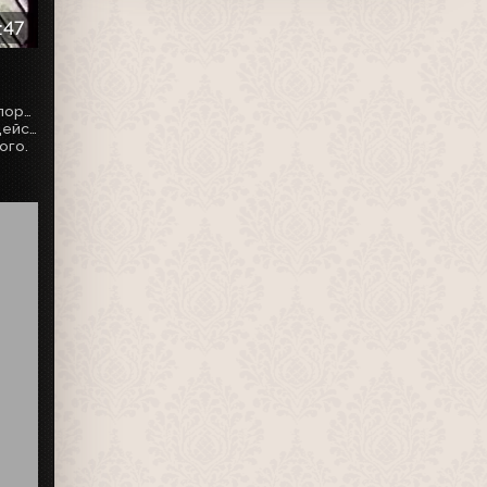
:47
- В Чечне задержана журналистка Анна Политковская. Репортаж Алексея Веселовского.
- Григорий Явлинский призывает к прекращению боевых действий.
ого.