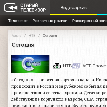
Видеоархив
Телетекст
Рекламные ролики
Расширенный поис
Архив
НТВ
Сегодня
Сегодня
НТВ
АСТ-Проме
«Сегодня» — визитная карточка канала. Новос
происходит в России и за рубежом: события и
происшествия и светская хроника. Десятки ре
действующие корпункты в Европе, США, стран
немедленно отправиться в любую точку мира 