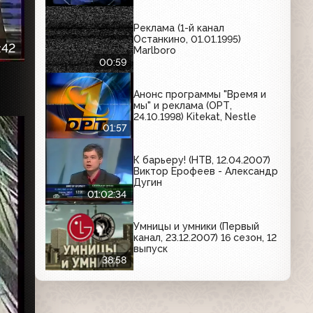
Реклама (1-й канал
Останкино, 01.01.1995)
:42
Marlboro
00:59
Анонс программы "Время и
мы" и реклама (ОРТ,
24.10.1998) Kitekat, Nestle
01:57
К барьеру! (НТВ, 12.04.2007)
Виктор Ерофеев - Александр
Дугин
01:02:34
Умницы и умники (Первый
канал, 23.12.2007) 16 сезон, 12
выпуск
38:58