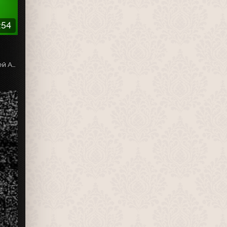
:54
Выпуск параллельно транслировался на канале «Прометей АСТ» без объявления в печатных телепрограммах.