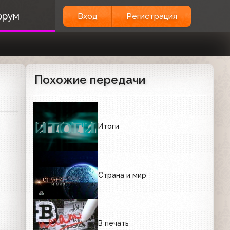
орум
Вход
Регистрация
Похожие передачи
Итоги
Страна и мир
В печать