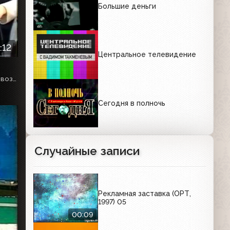
Большие деньги
:12
Центральное телевидение
Ведущая - Марианна Максимовская. Первый выпуск после возобновления вещания НТВ в полном объёме
Сегодня в полночь
Случайные записи
Рекламная заставка (ОРТ,
1997) 05
00:09