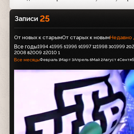
25
Записи
От новых к старым
От старых к новым
Недавно
Все годы
1994
1995
1996
1997
1998
1999
4
5
9
12
30
20
2008
2009
2010
8
2
1
Все месяцы
Февраль
Март
Апрель
Май
Август
Сентя
1
3
6
2
4