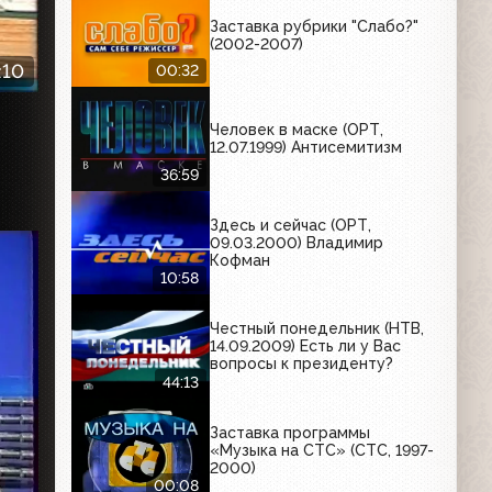
Заставка рубрики "Слабо?"
(2002-2007)
:10
00:32
Человек в маске (ОРТ,
12.07.1999) Антисемитизм
36:59
Здесь и сейчас (ОРТ,
09.03.2000) Владимир
Кофман
10:58
Честный понедельник (НТВ,
14.09.2009) Есть ли у Вас
вопросы к президенту?
44:13
Заставка программы
«Музыка на СТС» (СТС, 1997-
2000)
00:08