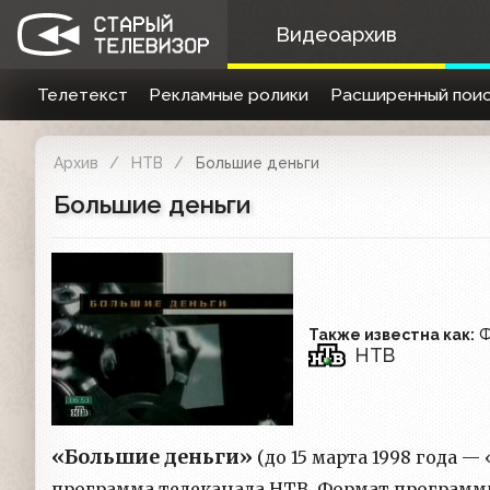
Видеоархив
Телетекст
Рекламные ролики
Расширенный поис
Архив
НТВ
Большие деньги
Большие деньги
Также известна как:
Ф
НТВ
«Большие деньги»
(до 15 марта 1998 года 
программа телеканала НТВ. Формат программ