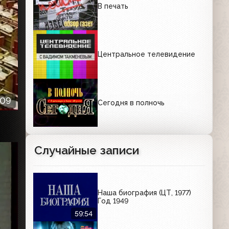
В печать
Центральное телевидение
:09
Сегодня в полночь
Случайные записи
Наша биография (ЦТ, 1977)
Год 1949
59:54