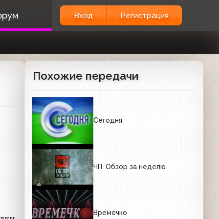
орум
Вход
Регистрация
Похожие передачи
Сегодня
ЧП. Обзор за неделю
Времечко
дки,