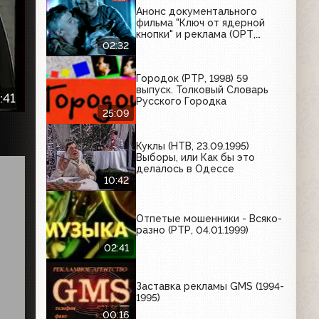
Анонс документального
фильма "Ключ от ядерной
кнопки" и реклама (ОРТ,
26.01.2002) Darling, Обычный
02:32
порошок, Fairy, Невское,
Ременс, Миф, Knorr
Городок (РТР, 1998) 59
выпуск. Толковый Словарь
:41
Русского Городка
25:09
Куклы (НТВ, 23.09.1995)
Выборы, или Как бы это
делалось в Одессе
10:42
Отпетые мошенники - Всяко-
разно (РТР, 04.01.1999)
02:41
Заставка рекламы GMS (1994-
1995)
00:16