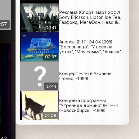
Реклама (Спорт, март 2007)
Sony Ericsson, Lipton Ice Tea,
Газфонд, МегаФон, Head &
:57
Shoulders, Вука Вука
02:41
Анонсы (РТР, 04.04.1998)
"Бессонница"; "У всех на
устах"; "Моя семья"; "Аншлаг"
02:37
Концерт Hi-Fi в Украине
(Тонис, ~1999)
17:44
Концовка программы
"Утреннее домино" (НТН-4
(Новосибирск), ~1998)
01:08
:42