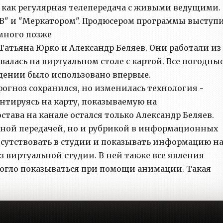
 как регулярная телепередача с живыми ведущими.
В" и "Меркатором". Продюсером программы выступ
 много позже
атьяна Юрко и Александр Беляев. Они работали из
валась на виртуальном столе с картой. Все погодны
дении было использовано впервые.
рогноз сохранился, но изменилась технология -
ентируясь на карту, показываемую на
става на канале остался только Александр Беляев.
ьной передачей, но и рубрикой в информационных
рисутствовать в студии и показывать информацию н
з виртуальной студии. В ней также все явления
 могло показываться при помощи анимации. Такая