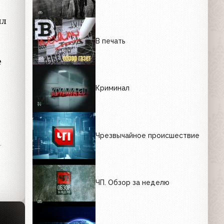
ил
В печать
е
Криминал
Чрезвычайное происшествие
а
ЧП. Обзор за неделю