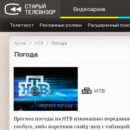
Видеоархив
Телетекст
Рекламные ролики
Расширенный поис
Архив
НТВ
Погода
Погода
НТВ
Прогноз погоды на НТВ изначально передавалс
глобусе, либо коротким слайд-шоу с таблицей