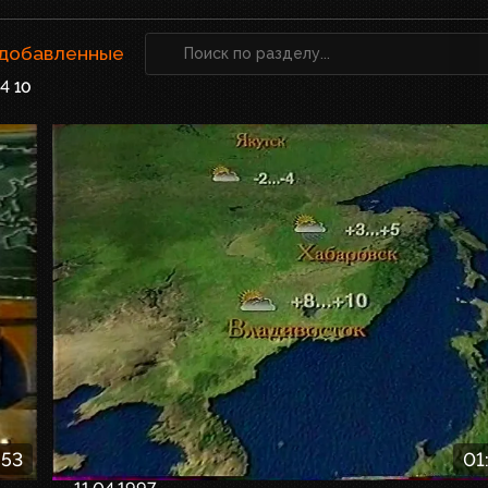
 добавленные
4
10
:53
01