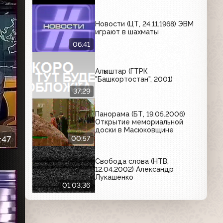
Новости (ЦТ, 24.11.1968) ЭВМ
играют в шахматы
06:41
Алҡыштар (ГТРК
"Башкортостан", 2001)
37:29
Панорама (БТ, 19.05.2006)
Открытие мемориальной
доски в Масюковщине
00:57
:47
Свобода слова (НТВ,
12.04.2002) Александр
Лукашенко
01:03:36