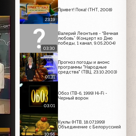
Привет! Пока! (ТНТ, 2008)
23:19
Валерий Леонтьев - “Вечная
любовь” (Концерт ко Дню
победы, 1 канал, 9.05.2004)
03:30
Прогноз погоды и анонс
программы "Народные
средства" (ТВЦ, 23.10.2003)
01:31
Обоз (ТВ-6, 1999) Hi-Fi -
Черный ворон
03:01
Куклы (НТВ, 18.07.1999)
Объединение с Белоруссией
10:56