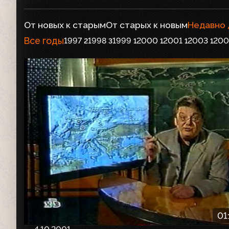
От новых к старым
От старых к новым
Недавно
Все годы
1997
1998
1999
2000
2001
2003
200
2
3
1
1
1
1
01