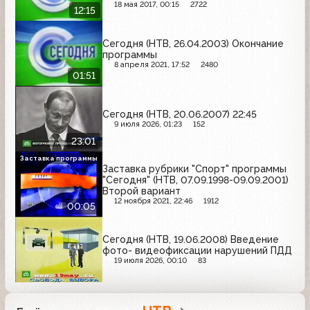
Касьянова, Итоги выборов президента
18 мая 2017, 00:15
2722
12:15
Киргизии
Сегодня (НТВ, 26.04.2003) Окончание
программы
8 апреля 2021, 17:52
2480
01:51
Сегодня (НТВ, 20.06.2007) 22:45
9 июля 2026, 01:23
152
23:01
Заставка программы
Заставка рубрики "Спорт" программы
"Сегодня" (НТВ, 07.09.1998-09.09.2001)
Второй вариант
12 ноября 2021, 22:46
1912
00:05
Сегодня (НТВ, 19.06.2008) Введение
фото- видеофиксации нарушений ПДД
19 июля 2026, 00:10
83