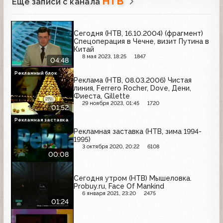
НТВ
Ещё записи с канала
Сегодня (НТВ, 16.10.2004) (фрагмент)
Спецоперация в Чечне, визит Путина в
Китай
8 мая 2023, 18:25
1847
04:48
Рекламный блок
Реклама (НТВ, 08.03.2006) Чистая
линия, Ferrero Rocher, Dove, Дени,
Фиеста, Gillette
29 ноября 2023, 01:45
1720
01:52
Рекламная заставка
Рекламная заставка (НТВ, зима 1994-
1995)
3 октября 2020, 20:22
6108
00:08
Сегодня утром (НТВ) Мышеловка.
Probuy.ru, Face Of Mankind
6 января 2021, 23:20
2475
01:24