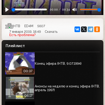
00:00
00:34
НТВ
ED4M
5607
7 января 2019, 18:49
Скачать
Есть проблема?
Плейлист
Конец эфира (HTB, 9.07.1994)
00:37
Анонсы на неделю и конец эфира (НТВ,
апрель 1997)
06:17