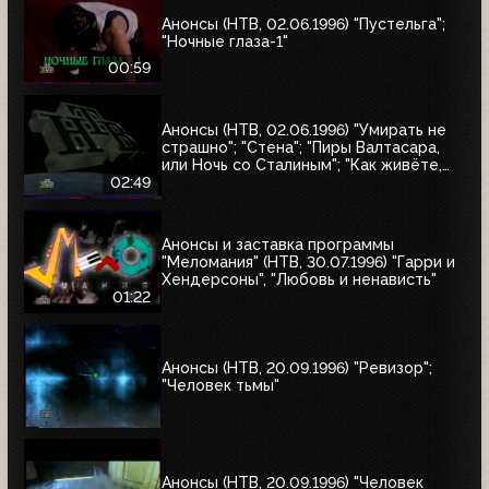
Анонсы (НТВ, 02.06.1996) "Пустельга";
"Ночные глаза-1"
00:59
Анонсы (НТВ, 02.06.1996) "Умирать не
страшно"; "Стена"; "Пиры Валтасара,
или Ночь со Сталиным"; "Как живёте,
Караси"
02:49
Анонсы и заставка программы
"Меломания" (НТВ, 30.07.1996) "Гарри и
Хендерсоны", "Любовь и ненависть"
01:22
Анонсы (НТВ, 20.09.1996) "Ревизор";
"Человек тьмы"
Анонсы (НТВ, 20.09.1996) "Человек