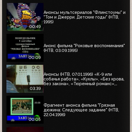
Анонсы мультсериалов "Флинстоуны" и
"Том и Джерри. Детские годы" (НТВ,
1995)
00:49
Анонс фильма "Роковые воспоминания"
(НТВ, 03.09.1995)
00:09
Анонсы (НТВ, 07.01.1996) «К-9 или
собачья работа», «Куклы», «Без крова,
без закона», «Тюремный романс»,
«Восставшие из ада 2», «Лучшие шоу и
03:39
варьете мира»
Фрагмент анонса фильма "Грязная
дюжина: Следующее задание" (НТВ,
22.04.1996)
00:05