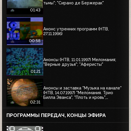
тьмы"; "Сирано де Бержерак"
01:43
Анонс утренних программ (НТВ,
27.11.1996)
00:58
Анонсы (НТВ, 11.01.1997) Меломания;
"Верные друзья"; "Аферисты"
01:21
Анонсы и заставка "Музыка на канале"
(НТВ, 14.07.1997) "Меломания. Трио
Билла Эванса", "Плоть и кровь",
"Маленький гигант большого секса", "XX
02:31
век в войнах"
ПРОГРАММЫ ПЕРЕДАЧ, КОНЦЫ ЭФИРА