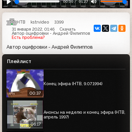
00:00
01:27
НТВ
kstrvideo
3399
31 января 2022, 01:46
Скачать
Автор оцифровки - Андрей Филиппов
Есть проблема?
Автор оцифровки - Андрей Филиппов
Плейлист
Конец эфира (HTB, 9.07.1994)
00:37
Анонсы на неделю и конец эфира (НТВ,
апрель 1997)
06:17