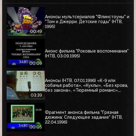
Анонсы мультсериалов "Флинстоуны" и
"Том и Джерри. Детские годы" (НТВ,
1995)
00:49
Анонс фильма "Роковые воспоминания"
(НТВ, 03.09.1995)
00:09
Анонсы (НТВ, 07.01.1996) «К-9 или
собачья работа», «Куклы», «Без крова,
без закона», «Тюремный романс»,
«Восставшие из ада 2», «Лучшие шоу и
03:39
варьете мира»
Фрагмент анонса фильма "Грязная
дюжина: Следующее задание" (НТВ,
22.04.1996)
00:05