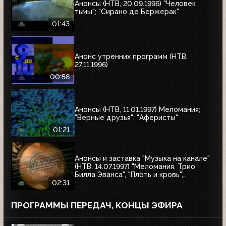
Анонсы (НТВ, 20.09.1996) "Человек
тьмы"; "Сирано де Бержерак"
01:43
Анонс утренних программ (НТВ,
27.11.1996)
00:58
Анонсы (НТВ, 11.01.1997) Меломания;
"Верные друзья"; "Аферисты"
01:21
Анонсы и заставка "Музыка на канале"
(НТВ, 14.07.1997) "Меломания. Трио
Билла Эванса", "Плоть и кровь",
"Маленький гигант большого секса", "XX
02:31
век в войнах"
ПРОГРАММЫ ПЕРЕДАЧ, КОНЦЫ ЭФИРА