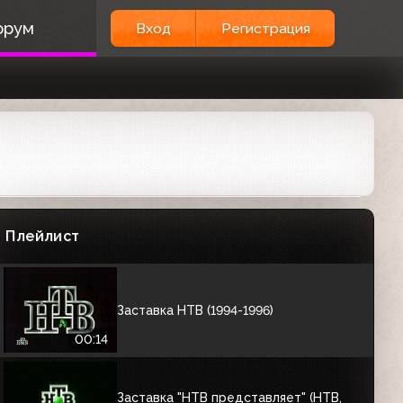
орум
Заставка НТВ (1993-1994)
Вход
Регистрация
00:11
Проморолик к запуску канала (НТВ,
январь 1994)
02:20
Заставка (НТВ, 1994-1995)
Плейлист
00:51
Заставка НТВ (1994-1996)
00:14
Заставка "НТВ представляет" (НТВ,