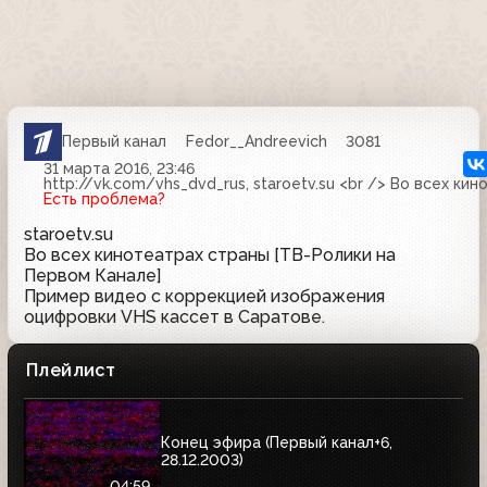
Первый канал
Fedor__Andreevich
3081
31 марта 2016, 23:46
http://vk.com/vhs_dvd_rus, staroetv.su <br /> Во всех к
Есть проблема?
staroetv.su
Во всех кинотеатрах страны [ТВ-Ролики на
Первом Канале]
Пример видео с коррекцией изображения
оцифровки VHS кассет в Саратове.
Плейлист
Конец эфира (Первый канал+6,
28.12.2003)
04:59