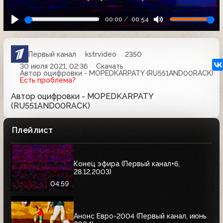
00:00
00:54
Первый канал
kstrvideo
2350
30 июля 2021, 02:36
Скачать
Автор оцифровки - MOPEDKARPATY (RU551AND00RACK)
Есть проблема?
Автор оцифровки - MOPEDKARPATY
(RU551AND00RACK)
Плейлист
Конец эфира (Первый канал+6,
28.12.2003)
04:59
Анонс Евро-2004 (Первый канал, июнь