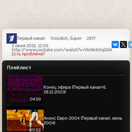
Первый канал
Volodich_Super
2977
2 июня 2015, 12:05
http://www.youtube.com/watch?v=VbHkrbVqQ58
Есть проблема?
Плейлист
Конец эфира (Первый канал+6,
28.12.2003)
04:59
Анонс Евро-2004 (Первый канал, июнь
2004)
00:52