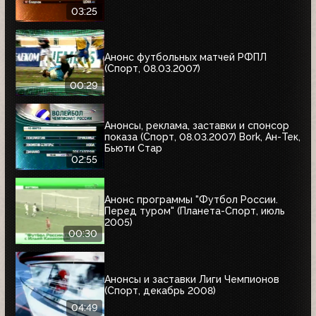
03:25
Анонс футбольных матчей РФПЛ
(Спорт, 08.03.2007)
00:29
Анонсы, реклама, заставки и спонсор
показа (Спорт, 08.03.2007) Bork, Ан-Тек,
Бьюти Стар
02:55
Анонс программы "Футбол России.
Перед туром" (Планета-Спорт, июль
2005)
00:30
Анонсы и заставки Лиги Чемпионов
(Спорт, декабрь 2008)
04:49