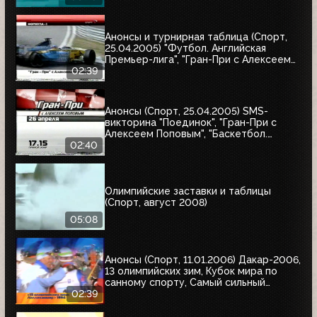
Анонсы и турнирная таблица (Спорт,
25.04.2005) "Футбол. Английская
Премьер-лига", "Гран-При с Алексеем
Поповым", "Баскетбол. Евролига ФИБА",
02:39
"Теннис. Открытый чемпионат
Франции"
Анонсы (Спорт, 25.04.2005) SMS-
викторина "Поединок", "Гран-При с
Алексеем Поповым", "Баскетбол.
Евролига ФИБА", "Синхронное
02:40
плавание. Кубок Европы", "Точка
отрыва"
Олимпийские заставки и таблицы
(Спорт, август 2008)
05:08
Анонсы (Спорт, 11.01.2006) Дакар-2006,
13 олимпийских зим, Кубок мира по
санному спорту, Самый сильный
человек: кубок мира-2005
02:39