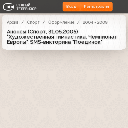
Вход
Регистрация
Архив
Спорт
Оформление
2004 - 2009
Анонсы (Спорт, 31.05.2005)
"Художественная гимнастика. Чемпионат
Европы", SMS-викторина "Поединок"