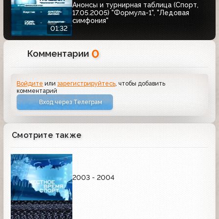
Анонсы и турнирная таблица (Спорт,
17.05.2005) "Формула-1", "Ледовая
симфония"
01:32
0
Комментарии
Войдите
или
зарегистрируйтесь
, чтобы добавить
комментарий
Вход через Телеграм
Смотрите также
2003 - 2004