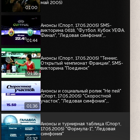
май 2005)
01:00
Анонсы (Спорт, 17.05.2005) SMS-
викторина 0618, "Футбол. Кубок УЕФА.
Финал", "Ледовая симфония",
"Формула-1"
01:44
Анонсы (Спорт, 17.05.2005) "Теннис.
Открытый чемпионат Франции", SMS-
викторина "Поединок"
01:16
Анонсы и социальный ролик "Не пей"
(Спорт, 17.05.2005) "Скоростной
участок", "Ледовая симфония",
"Волейбол. Евролига-2005"
01:36
Анонсы и турнирная таблица (Спорт,
17.05.2005) "Формула-1", "Ледовая
симфония"
01:32