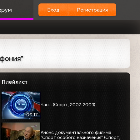
Рекламные заставки (Спорт, 2008-
2009)
орум
Вход
Регистрация
Заставки спонсора "Мегафон" (Спорт,
2007-2008)
00:13
мфония"
Настроечная таблица во время
московской профилактики (Спорт,
2004)
Плейлист
01:54
Часы (Спорт, 2007-2009)
00:17
Анонс документального фильма
"Спорт особого назначения" (Спорт,