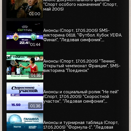
"Спорт особого назначения" (Спорт,
май 2005)
01:00
Анонсы (Спорт, 17.05.2005) SMS-
викторина 0618, "Футбол. Кубок УЕФА.
Финал", "Ледовая симфония",
"Формула-1"
01:44
Анонсы (Спорт, 17.05.2005) "Теннис.
Открытый чемпионат Франции", SMS-
викторина "Поединок"
01:16
Анонсы и социальный ролик "Не пей"
(Спорт, 17.05.2005) "Скоростной
участок", "Ледовая симфония",
"Волейбол. Евролига-2005"
01:36
Анонсы и турнирная таблица (Спорт,
17.05.2005) "Формула-1", "Ледовая