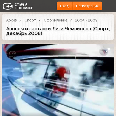
Вход
Регистрация
Архив
Спорт
Оформление
2004 - 2009
Анонсы и заставки Лиги Чемпионов (Спорт,
декабрь 2008)