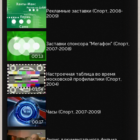
Рекламные заставки (Спорт, 2008-
2009)
Заставки спонсора "Мегафон" (Спорт,
2007-2008)
00:13
Настроечная таблица во время
московской профилактики (Спорт,
2004)
01:54
Часы (Спорт, 2007-2009)
00:17
Анонс документального фильма