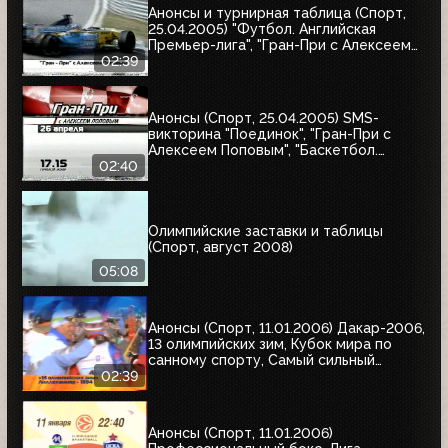
Анонсы и турнирная таблица (Спорт,
25.04.2005) "Футбол. Английская
Премьер-лига", "Гран-При с Алексеем
Поповым", "Баскетбол. Евролига ФИБА",
02:39
"Теннис. Открытый чемпионат
Франции"
Анонсы (Спорт, 25.04.2005) SMS-
викторина "Поединок", "Гран-При с
Алексеем Поповым", "Баскетбол.
Евролига ФИБА", "Синхронное
02:40
плавание. Кубок Европы", "Точка
отрыва"
Олимпийские заставки и таблицы
(Спорт, август 2008)
05:08
Анонсы (Спорт, 11.01.2006) Дакар-2006,
13 олимпийских зим, Кубок мира по
санному спорту, Самый сильный
человек: кубок мира-2005
02:39
Анонсы (Спорт, 11.01.2006)