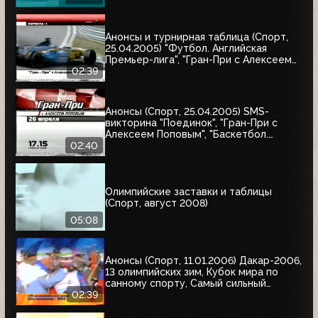
Анонсы и турнирная таблица (Спорт,
25.04.2005) "Футбол. Английская
Премьер-лига", "Гран-При с Алексеем
Поповым", "Баскетбол. Евролига ФИБА",
02:39
"Теннис. Открытый чемпионат
Франции"
Анонсы (Спорт, 25.04.2005) SMS-
викторина "Поединок", "Гран-При с
Алексеем Поповым", "Баскетбол.
Евролига ФИБА", "Синхронное
02:40
плавание. Кубок Европы", "Точка
отрыва"
Олимпийские заставки и таблицы
(Спорт, август 2008)
05:08
Анонсы (Спорт, 11.01.2006) Дакар-2006,
13 олимпийских зим, Кубок мира по
санному спорту, Самый сильный
человек: кубок мира-2005
02:39