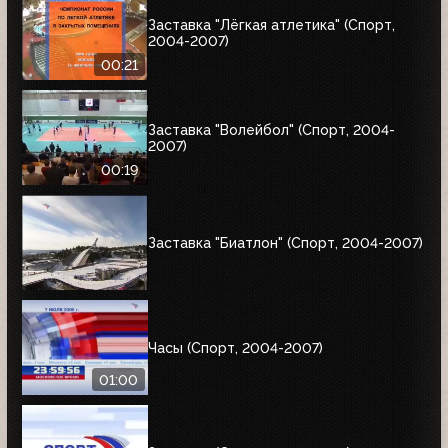
Заставка "Лёгкая атлетика" (Спорт,
2004-2007)
00:21
Заставка "Волейбол" (Спорт, 2004-
2007)
00:19
Заставка "Биатлон" (Спорт, 2004-2007)
Часы (Спорт, 2004-2007)
01:00