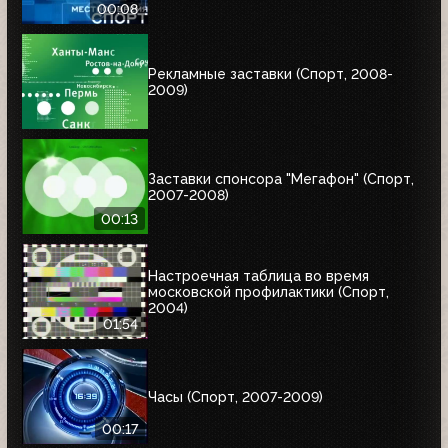
00:08
Рекламные заставки (Спорт, 2008-
2009)
Заставки спонсора "Мегафон" (Спорт,
2007-2008)
00:13
Настроечная таблица во время
московской профилактики (Спорт,
2004)
01:54
Часы (Спорт, 2007-2009)
00:17