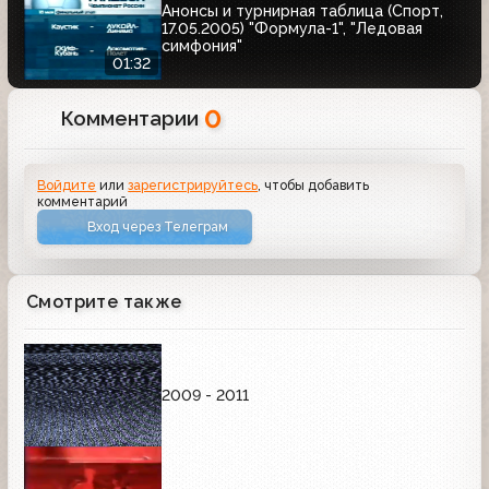
Анонсы и турнирная таблица (Спорт,
17.05.2005) "Формула-1", "Ледовая
симфония"
01:32
0
Комментарии
Войдите
или
зарегистрируйтесь
, чтобы добавить
комментарий
Вход через Телеграм
Смотрите также
2009 - 2011