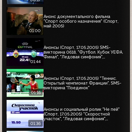
Анонс документального фильма
"Спорт особого назначения" (Спорт,
май 2005)
01:00
Анонсы (Спорт, 17.05.2005) SMS-
викторина 0618, "Футбол. Кубок УЕФА.
Финал", "Ледовая симфония",
"Формула-1"
01:44
Анонсы (Спорт, 17.05.2005) "Теннис.
Открытый чемпионат Франции", SMS-
викторина "Поединок"
01:16
Анонсы и социальный ролик "Не пей"
(Спорт, 17.05.2005) "Скоростной
участок", "Ледовая симфония",
"Волейбол. Евролига-2005"
01:36