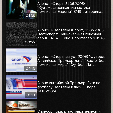
Анонсы (Спорт, 31.05.2005)
"Художественная гимнастика.
Чемпионат Европы", SMS-викторина
"Поединок"
01:38
Анонсы и заставка (Спорт, 31.05.2005)
"Автоспорт. Национальная гоночная
серия LADA", "Кено, Спортлото 6 из 45
Супер, Спортлото 5 из 36"
00:55
Анонсы (Спорт, август 2006) "Футбол.
Английская Премьер-лига", "Баскетбол.
Чемпионат мира", "Футбол. Лига
чемпионов"
02:13
Анонс Английской Премьер-Лиги по
футболу, заставка и часы (Спорт,
19.12.2005)
01:13
Спонсор показа, заставки, анонсы и