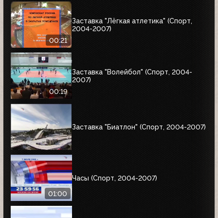
Заставка "Лёгкая атлетика" (Спорт,
2004-2007)
00:21
Заставка "Волейбол" (Спорт, 2004-
2007)
00:19
Заставка "Биатлон" (Спорт, 2004-2007)
Часы (Спорт, 2004-2007)
01:00