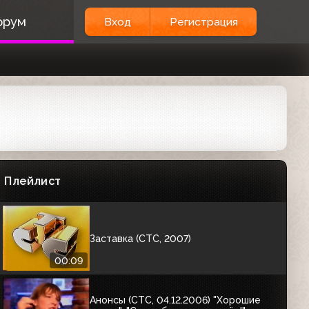
Анонс программы "Кино в деталях"
орум
Вход
Регистрация
(СТС, 27.12.2006) Спонсор проекта –
"Билайн"
00:30
Анонс фильма "Как стать принцессой"
(СТС, 27.12.2006)
Анонсы (СТС, 30.12.2006) "Мульт-
карнавал"; "Мульт-фейерверк"; "Кино
в 21:00. Новый год по..."
Плейлист
02:05
Заставка (СТС, 2007)
00:09
Анонсы (СТС, 04.12.2006) "Хорошие