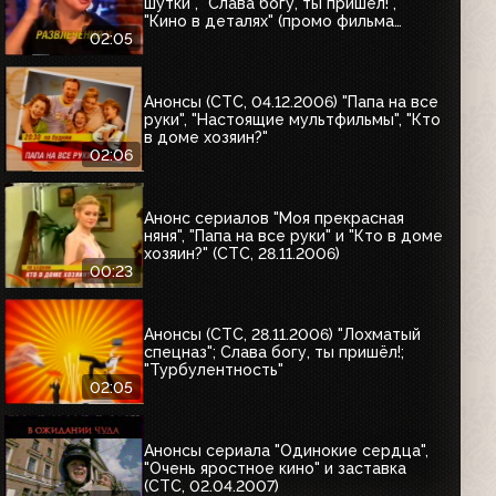
шутки", "Слава богу, ты пришёл!",
"Кино в деталях" (промо фильма
"Жара")
02:05
Анонсы (СТС, 04.12.2006) "Папа на все
руки", "Настоящие мультфильмы", "Кто
в доме хозяин?"
02:06
Анонс сериалов "Моя прекрасная
няня", "Папа на все руки" и "Кто в доме
хозяин?" (СТС, 28.11.2006)
00:23
Анонсы (СТС, 28.11.2006) "Лохматый
спецназ"; Слава богу, ты пришёл!;
"Турбулентность"
02:05
Анонсы сериала "Одинокие сердца",
"Очень яростное кино" и заставка
(СТС, 02.04.2007)