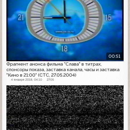
00:51
Фрагмент анонса фильма "Слава" в титрах,
спонсоры показа, заставка канала, часы и заставка
"Кино в 21:00" (СТС, 27.05.2004)
4 января 2018, 04:10
2705
Далее