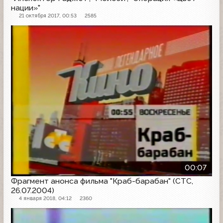
нации»"
21 октября 2017, 00:53
2585
Анонс
00:07
Фрагмент анонса фильма "Краб-барабан" (СТС,
26.07.2004)
4 января 2018, 04:12
2360
Анонс