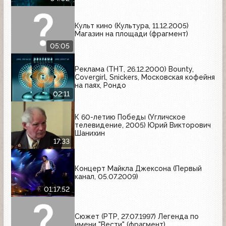
Культ кино (Культура, 11.12.2005)
Магазин на площади (фрагмент)
05:05
Реклама (ТНТ, 26.12.2000) Bounty,
Covergirl, Snickers, Московская кофейня
на паях, Рондо
02:11
К 60-летию Победы (Угличское
телевидение, 2005) Юрий Викторович
Шанихин
17:33
Концерт Майкла Джексона (Первый
канал, 05.07.2009)
01:17:52
Сюжет (РТР, 27.07.1997) Легенда по
имени "Вести" (фрагмент)