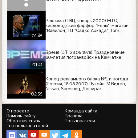
Реклама (ТВЦ, январь 2000) МТС,
кисловодский фарфор "Fenix", магазин
"Вавилон, ТЦ "Садко Аркада", Tom
Klaim, Scavolini, Dirol Kids
01:45
Время (ЦТ, 28.05.1978) Празднование
60-летия погранвойск на Камчатке
01:41
Конец рекламного блока №1 и погода
(Россия, 18.08.2007) Лукойл, М.Видео,
Nissan, Samsung, Доширак
02:55
О проекте
Команда сайта
Помочь сайту
Правила
Обратная связь
Пользователи
Топ пользователей