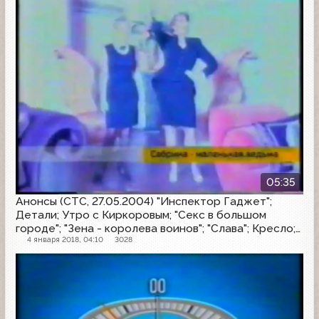
05:35
Анонсы (СТС, 27.05.2004) "Инспектор Гаджет";
Детали; Утро с Киркоровым; "Секс в большом
городе"; "Зена - королева воинов"; "Слава"; Кресло;
"Чудеса науки"
4 января 2018, 04:10
3028
Другое