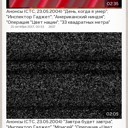
02:35
Анонсы (СТС, 23.05.2004) "День, когда я умер";
"Инспектор Гаджет"; "Американский ниндзя";
"Операция "Цвет нации"; "33 квадратных метра"
21 октября 2017, 00:53
2637
Анонс
02:05
Анонсы (СТС, 23.05.2004) "Завтра будет завтра",
"Инспектор Гаджет", "Моисей", "Операция «Цвет