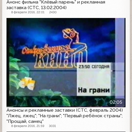
Анонс фильма "Клёвый парень" и рекламная
заставка (СТС, 13.02.2004)
8 февраля 2016, 22:01
2430
Анонс
02:05
Анонсы и рекламные заставки (СТС, февраль 2004)
"Лжец, лжец"; "На грани"; "Первый ребёнок страны";
"Прощай, самец"
8 февраля 2016, 21:59
3031