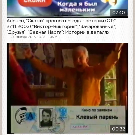
07:40
Анонсы, "Скажи", прогноз погоды, заставки (СТС,
27.11.2003) "Виктор-Виктория"; "Зачарованные";
"Друзья"; "Бедная Настя"; Истории в деталях
20 января 2016, 13:23
3696
Анонс
00:32