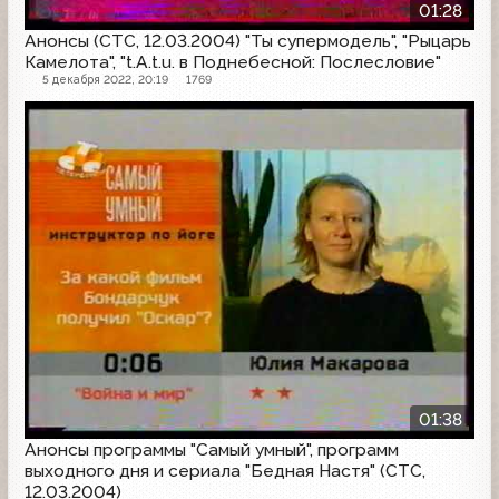
01:28
Анонсы (СТС, 12.03.2004) "Ты супермодель", "Рыцарь
Камелота", "t.A.t.u. в Поднебесной: Послесловие"
5 декабря 2022, 20:19
1769
Анонс
01:38
Анонсы программы "Самый умный", программ
выходного дня и сериала "Бедная Настя" (СТС,
12.03.2004)