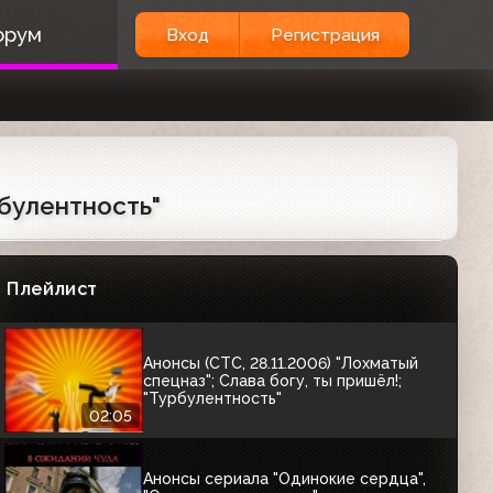
Анонсы (СТС, 04.12.2006) "Хорошие
орум
Вход
Регистрация
шутки", "Слава богу, ты пришёл!",
"Кино в деталях" (промо фильма
"Жара")
02:05
Анонсы (СТС, 04.12.2006) "Папа на все
руки", "Настоящие мультфильмы", "Кто
в доме хозяин?"
02:06
рбулентность"
Анонс сериалов "Моя прекрасная
няня", "Папа на все руки" и "Кто в доме
хозяин?" (СТС, 28.11.2006)
Плейлист
00:23
Анонсы (СТС, 28.11.2006) "Лохматый
спецназ"; Слава богу, ты пришёл!;
"Турбулентность"
02:05
Анонсы сериала "Одинокие сердца",