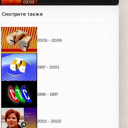
"Хорошие шутки"
02:05
Смотрите также
Анонс сериала "Дочки-матери" в
титрах (СТС, 24.05.2007)
00:32
2005 - 2006
Анонсы (СТС, 05.12.2006) Кино в
деталях; "Папа на все руки"; Кино в
деталях (промо фильма "Жара")
02:06
1997 - 2001
Анонсы (СТС, 01.12.2006) Хорошие
шутки; Слава богу, ты пришёл!;
"Флаббер-попрыгунчик"
02:05
1996 - 1997
Анонсы (СТС, 01.12.2006) Жизнь
прекрасна; "Лохматый спецназ";
Хорошие шутки
2001 - 2002
02:06