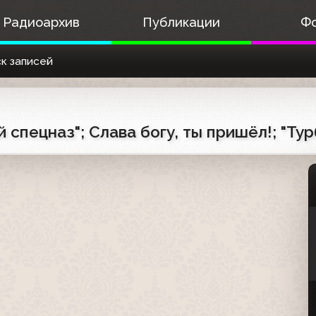
Радиоархив
Публикации
Ф
к записей
 спецназ"; Слава богу, ты пришёл!; "Ту