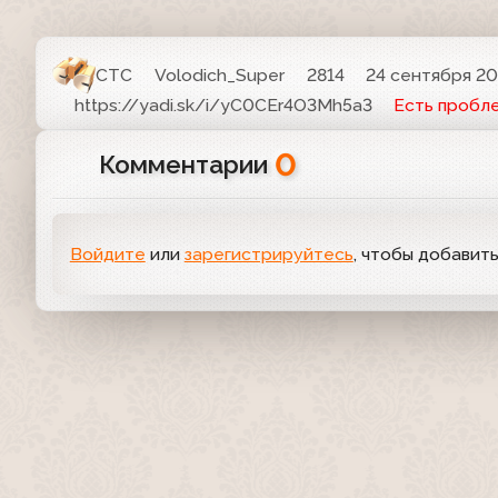
СТС
Volodich_Super
2814
24 сентября 201
https://yadi.sk/i/yC0CEr4O3Mh5a3
Есть пробл
0
Комментарии
Войдите
или
зарегистрируйтесь
, чтобы добавит