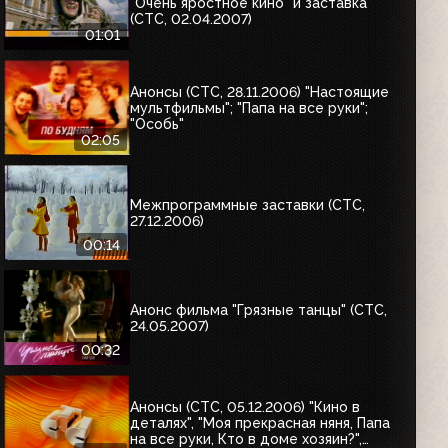
"Очень яростное кино" и заставка
(СТС, 02.04.2007)
01:01
Анонсы (СТС, 28.11.2006) "Настоящие
мультфильмы"; "Папа на все руки";
"Особь"
02:05
Межпрограммные заставки (СТС,
27.12.2006)
00:14
Анонс фильма "Грязные танцы" (СТС,
24.05.2007)
00:32
Анонсы (СТС, 05.12.2006) "Кино в
деталях", "Моя прекрасная няня, Папа
на все руки, Кто в доме хозяин?",