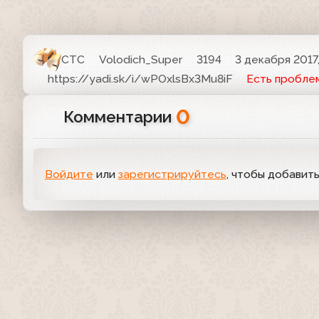
СТС
Volodich_Super
3194
3 декабря 2017
https://yadi.sk/i/wPOxlsBx3Mu8iF
Есть пробле
0
Комментарии
Войдите
или
зарегистрируйтесь
, чтобы добавит