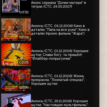
Анонс сериала "Дочки-матери" в
титрах (СТС, 24.05.2007)
00:32
Анонсы (СТС, 05.12.2006) Кино в
деталях; "Папа на все руки"; Кино в
деталях (промо фильма "Жара")
02:06
Анонсы (СТС, 01.12.2006) Хорошие
шутки; Слава богу, ты пришёл!;
"Флаббер-попрыгунчик"
02:05
Анонсы (СТС, 01.12.2006) Жизнь
прекрасна; "Лохматый спецназ";
Хорошие шутки
02:06
Анонсы (СТС, 29.11.2006) Хорошие
шутки; "Настоящие мультфильмы";