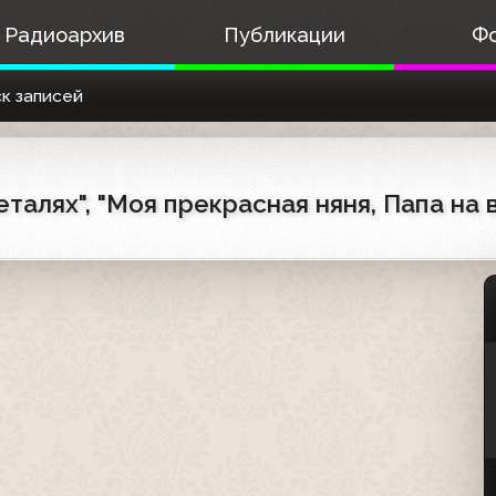
Радиоархив
Публикации
Ф
к записей
талях", "Моя прекрасная няня, Папа на в