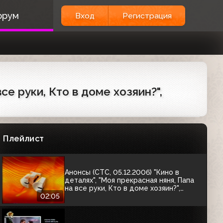
орум
Вход
Регистрация
Анонсы (СТС, 28.11.2006) "Настоящие
мультфильмы"; "Папа на все руки";
"Особь"
02:05
Межпрограммные заставки (СТС,
27.12.2006)
се руки, Кто в доме хозяин?",
00:14
Анонс фильма "Грязные танцы" (СТС,
24.05.2007)
Плейлист
00:32
Анонсы (СТС, 05.12.2006) "Кино в
деталях", "Моя прекрасная няня, Папа
на все руки, Кто в доме хозяин?",
"Хорошие шутки"
02:05