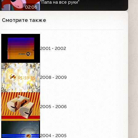
"Папа на все руки"
02:06
Смотрите также
Анонсы (СТС, 29.11.2006) Истории в
деталях; "Тайны Смолвиля"; Кино в
деталях (промо фильма "Жара")
02:05
2001 - 2002
Анонсы (СТС, 24.11.2006) Хорошие
шутки; Снимите это немедленно!;
"Одиссея"; "Кадет Келли"
02:05
2008 - 2009
Анонсы (СТС, 24.11.2006) "Моя
прекрасная няня, Папа на все руки,
Кто в доме хозяин?"; "Тайны
Смолвиля"; Хорошие шутки
02:06
2005 - 2006
Анонсы (СТС, 23.11.2006) "Кто в доме
хозяин?"; "Папа на все руки"; Хорошие
шутки
2004 - 2005
01:35