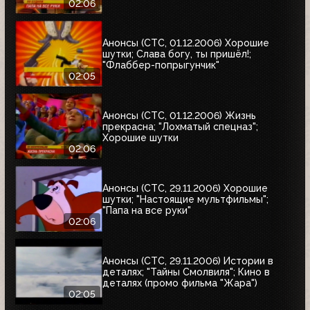
02:06
Анонсы (СТС, 01.12.2006) Хорошие
шутки; Слава богу, ты пришёл!;
"Флаббер-попрыгунчик"
02:05
Анонсы (СТС, 01.12.2006) Жизнь
прекрасна; "Лохматый спецназ";
Хорошие шутки
02:06
Анонсы (СТС, 29.11.2006) Хорошие
шутки; "Настоящие мультфильмы";
"Папа на все руки"
02:06
Анонсы (СТС, 29.11.2006) Истории в
деталях; "Тайны Смолвиля"; Кино в
деталях (промо фильма "Жара")
02:05