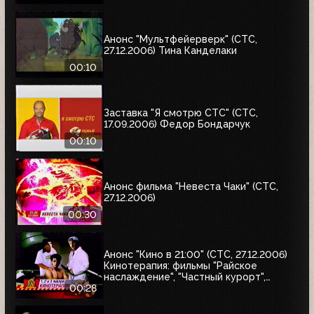
Анонс "Мультфейерверк" (СТС,
27.12.2006) Тина Канделаки
00:10
Заставка "Я смотрю СТС" (СТС,
17.09.2006) Федор Бондарчук
00:10
Анонс фильма "Невеста Чаки" (СТС,
27.12.2006)
00:30
Анонс "Кино в 21:00" (СТС, 27.12.2006)
Кинотерапия: фильмы "Райское
наслаждение", "Частный курорт",
"Джей и молчаливый Боб наносят
00:28
ответный удар"