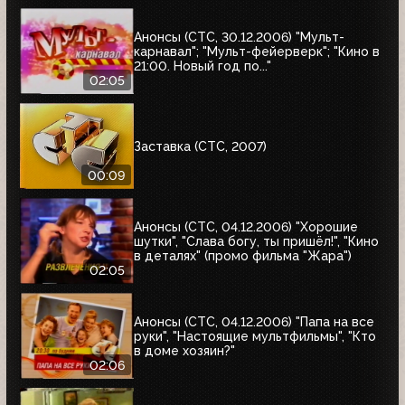
Анонсы (СТС, 30.12.2006) "Мульт-
карнавал"; "Мульт-фейерверк"; "Кино в
21:00. Новый год по..."
02:05
Заставка (СТС, 2007)
00:09
Анонсы (СТС, 04.12.2006) "Хорошие
шутки", "Слава богу, ты пришёл!", "Кино
в деталях" (промо фильма "Жара")
02:05
Анонсы (СТС, 04.12.2006) "Папа на все
руки", "Настоящие мультфильмы", "Кто
в доме хозяин?"
02:06