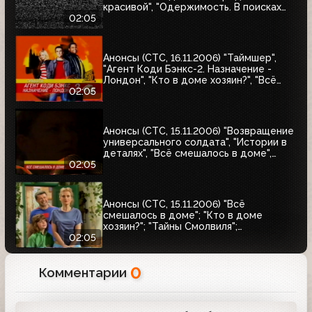
красивой", "Одержимость. В поисках
совершенства", "Странно, как в раю"
02:05
Анонсы (СТС, 16.11.2006) "Таймшер",
"Агент Коди Бэнкс-2. Назначение -
Лондон", "Кто в доме хозяин?", "Всё
смешалось в доме"
02:05
Анонсы (СТС, 15.11.2006) "Возвращение
универсального солдата", "Истории в
деталях", "Всё смешалось в доме",
"Хорошие шутки"
02:05
Анонсы (СТС, 15.11.2006) "Всё
смешалось в доме"; "Кто в доме
хозяин?"; "Тайны Смолвиля";
"Возвращение универсального
02:05
солдата"
0
Комментарии