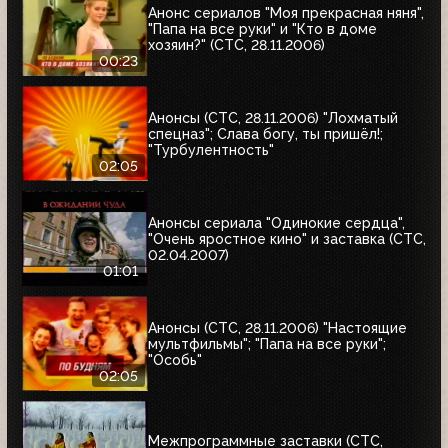
Анонс сериалов "Моя прекрасная няня",
"Папа на все руки" и "Кто в доме
хозяин?" (СТС, 28.11.2006)
00:23
Анонсы (СТС, 28.11.2006) "Лохматый
спецназ"; Слава богу, ты пришёл!;
"Турбулентность"
02:05
Анонсы сериала "Одинокие сердца",
"Очень яростное кино" и заставка (СТС,
02.04.2007)
01:01
Анонсы (СТС, 28.11.2006) "Настоящие
мультфильмы"; "Папа на все руки";
"Особь"
02:05
Межпрограммные заставки (СТС,