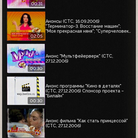
00:31
Анонсы (СТС, 16.09.2006)
"Терминатор-3. Восстание машин";
"Моя прекрасная няня"; "Суперчеловек.
Лекари-убийцы"; "Кадетство"
02:05
Анонс "Мультфейерверк" (СТС,
27.12.2006)
00:30
Анонс программы "Кино в деталях"
(СТС, 27.12.2006) Спонсор проекта –
"Билайн"
00:30
Анонс фильма "Как стать принцессой"
(СТС, 27.12.2006)