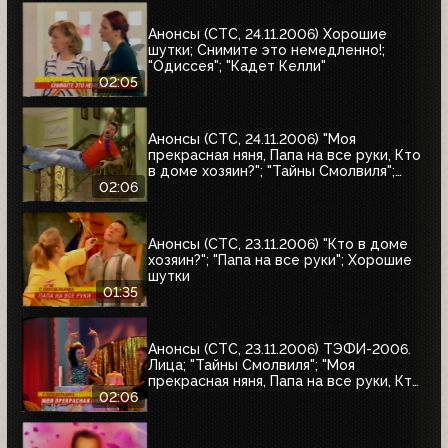
Анонсы (СТС, 24.11.2006) Хорошие
шутки; Снимите это немедленно!;
"Одиссея"; "Кадет Келли"
02:05
Анонсы (СТС, 24.11.2006) "Моя
прекрасная няня, Папа на все руки, Кто
в доме хозяин?"; "Тайны Смолвиля";
Хорошие шутки
02:06
Анонсы (СТС, 23.11.2006) "Кто в доме
хозяин?"; "Папа на все руки"; Хорошие
шутки
01:35
Анонсы (СТС, 23.11.2006) ТЭФИ-2006.
Лица; "Тайны Смолвиля"; "Моя
прекрасная няня, Папа на все руки, Кто
в доме хозяин?"; Истории в деталях
02:06