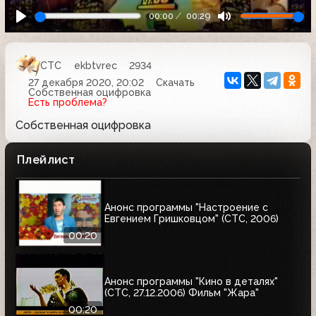
00:00
00:29
СТС
ekbtvrec
2934
27 декабря 2020, 20:02
Скачать
Собственная оцифровка
Есть проблема?
Собственная оцифровка
Плейлист
Анонс программы "Настроение с
Евгением Гришковцом" (СТС, 2006)
00:20
Анонс программы "Кино в деталях"
(СТС, 27.12.2006) Фильм "Жара"
00:20