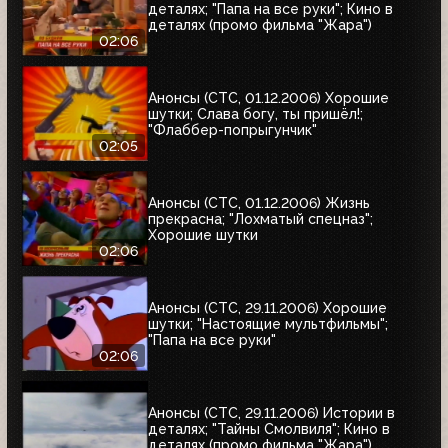
деталях; "Папа на все руки"; Кино в
деталях (промо фильма "Жара")
02:06
Анонсы (СТС, 01.12.2006) Хорошие
шутки; Слава богу, ты пришёл!;
"Флаббер-попрыгунчик"
02:05
Анонсы (СТС, 01.12.2006) Жизнь
прекрасна; "Лохматый спецназ";
Хорошие шутки
02:06
Анонсы (СТС, 29.11.2006) Хорошие
шутки; "Настоящие мультфильмы";
"Папа на все руки"
02:06
Анонсы (СТС, 29.11.2006) Истории в
деталях; "Тайны Смолвиля"; Кино в
деталях (промо фильма "Жара")