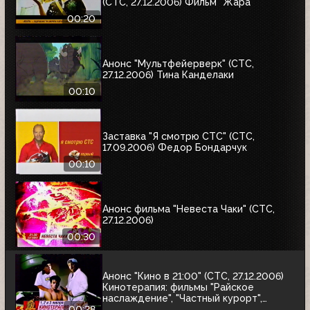
(СТС, 27.12.2006) Фильм "Жара"
00:20
Анонс "Мультфейерверк" (СТС,
27.12.2006) Тина Канделаки
00:10
Заставка "Я смотрю СТС" (СТС,
17.09.2006) Федор Бондарчук
00:10
Анонс фильма "Невеста Чаки" (СТС,
27.12.2006)
00:30
Анонс "Кино в 21:00" (СТС, 27.12.2006)
Кинотерапия: фильмы "Райское
наслаждение", "Частный курорт",
"Джей и молчаливый Боб наносят
00:28