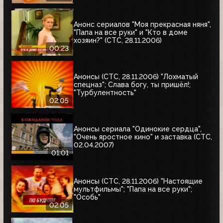
Анонс сериалов "Моя прекрасная няня",
"Папа на все руки" и "Кто в доме
хозяин?" (СТС, 28.11.2006)
00:23
Анонсы (СТС, 28.11.2006) "Лохматый
спецназ"; Слава богу, ты пришёл!;
"Турбулентность"
02:05
Анонсы сериала "Одинокие сердца",
"Очень яростное кино" и заставка (СТС,
02.04.2007)
01:01
Анонсы (СТС, 28.11.2006) "Настоящие
мультфильмы"; "Папа на все руки";
"Особь"
02:05