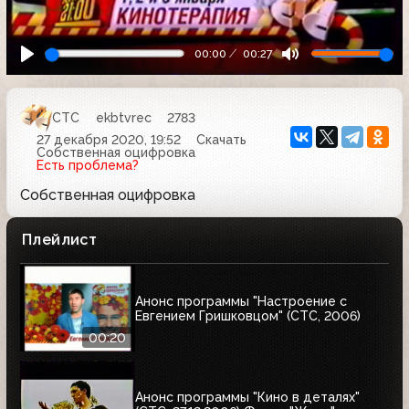
00:00
00:27
СТС
ekbtvrec
2783
27 декабря 2020, 19:52
Скачать
Собственная оцифровка
Есть проблема?
Собственная оцифровка
Плейлист
Анонс программы "Настроение с
Евгением Гришковцом" (СТС, 2006)
00:20
Анонс программы "Кино в деталях"