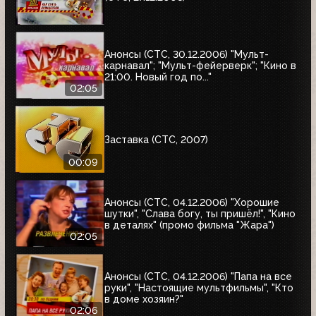
Анонсы (СТС, 30.12.2006) "Мульт-
карнавал"; "Мульт-фейерверк"; "Кино в
21:00. Новый год по..."
02:05
Заставка (СТС, 2007)
00:09
Анонсы (СТС, 04.12.2006) "Хорошие
шутки", "Слава богу, ты пришёл!", "Кино
в деталях" (промо фильма "Жара")
02:05
Анонсы (СТС, 04.12.2006) "Папа на все
руки", "Настоящие мультфильмы", "Кто
в доме хозяин?"
02:06