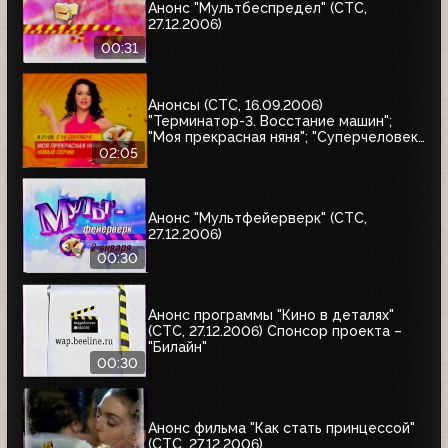
Анонс "Мультбеспредел" (СТС,
27.12.2006)
00:31
Анонсы (СТС, 16.09.2006)
"Терминатор-3. Восстание машин";
"Моя прекрасная няня"; "Суперчеловек.
Лекари-убийцы"; "Кадетство"
02:05
Анонс "Мультфейерверк" (СТС,
27.12.2006)
00:30
Анонс программы "Кино в деталях"
(СТС, 27.12.2006) Спонсор проекта –
"Билайн"
00:30
Анонс фильма "Как стать принцессой"
(СТС, 27.12.2006)