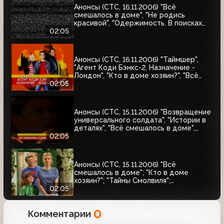
Анонсы (СТС, 16.11.2006) "Всё
смешалось в доме", "Не родись
красивой", "Одержимость. В поисках
совершенства", "Странно, как в раю"
02:05
Анонсы (СТС, 16.11.2006) "Таймшер",
"Агент Коди Бэнкс-2. Назначение -
Лондон", "Кто в доме хозяин?", "Всё
смешалось в доме"
02:05
Анонсы (СТС, 15.11.2006) "Возвращение
универсального солдата", "Истории в
деталях", "Всё смешалось в доме",
"Хорошие шутки"
02:05
Анонсы (СТС, 15.11.2006) "Всё
смешалось в доме"; "Кто в доме
хозяин?"; "Тайны Смолвиля";
"Возвращение универсального
02:05
солдата"
0
Комментарии