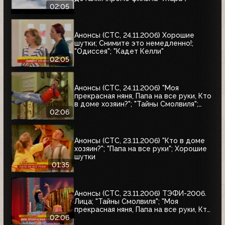
02:05
Анонсы (СТС, 24.11.2006) Хорошие
шутки; Снимите это немедленно!;
"Одиссея"; "Кадет Келли"
02:05
Анонсы (СТС, 24.11.2006) "Моя
прекрасная няня, Папа на все руки, Кто
в доме хозяин?"; "Тайны Смолвиля";
Хорошие шутки
02:06
Анонсы (СТС, 23.11.2006) "Кто в доме
хозяин?"; "Папа на все руки"; Хорошие
шутки
01:35
Анонсы (СТС, 23.11.2006) ТЭФИ-2006.
Лица; "Тайны Смолвиля"; "Моя
прекрасная няня, Папа на все руки, Кто
в доме хозяин?"; Истории в деталях
02:06