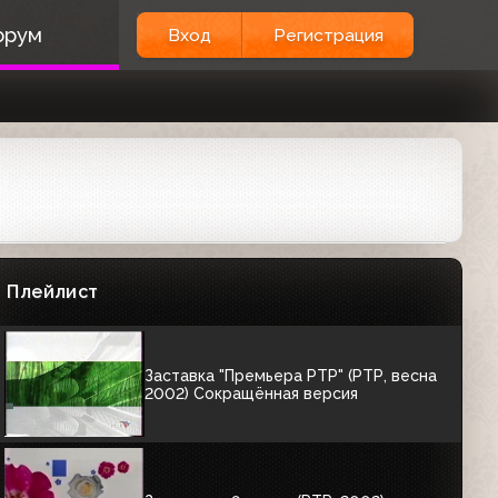
Заставка "Премьера РТР" (РТР, зима
орум
Вход
Регистрация
2001-2002)
00:03
Заставка перед и после анонсов
(РТР, 01.03.2002-31.05.2002)
Смотрите на РТР
00:09
Заставка "Премьера РТР" (РТР, весна
2002)
Плейлист
00:05
Заставка "Премьера РТР" (РТР, весна
2002) Сокращённая версия