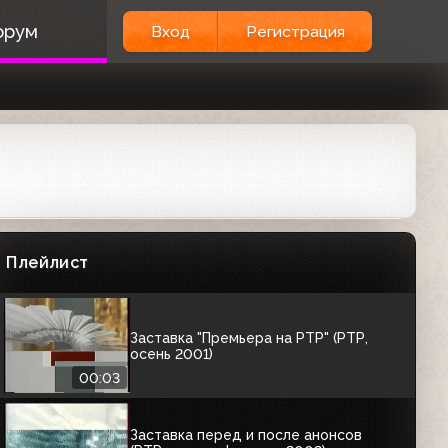
Промо сайта программы "Вести" и
орум
Вход
Регистрация
телеканала Euronews Россия (РТР,
05.10.2001)
00:27
Заставка перед и после анонса (РТР,
2001-2002) РТР представляет
00:08
Заставка перед и после анонсов
(РТР, 2001)
Плейлист
00:08
Заставка "Премьера на РТР" (РТР,
осень 2001)
00:03
Заставка перед и после анонсов