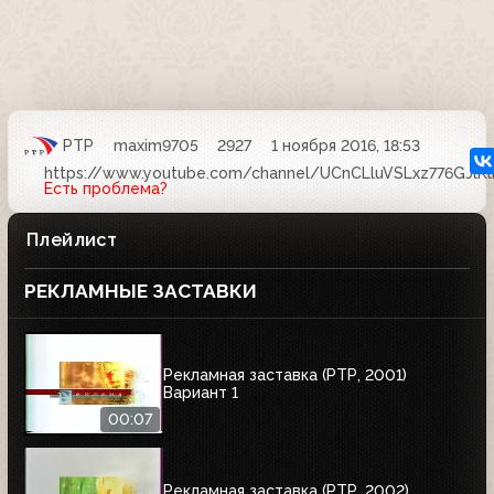
РТР
maxim9705
2927
1 ноября 2016, 18:53
https://www.youtube.com/channel/UCnCLluVSLxz776GJlK
Есть проблема?
Плейлист
РЕКЛАМНЫЕ ЗАСТАВКИ
Рекламная заставка (РТР, 2001)
Вариант 1
00:07
Рекламная заставка (РТР, 2002)