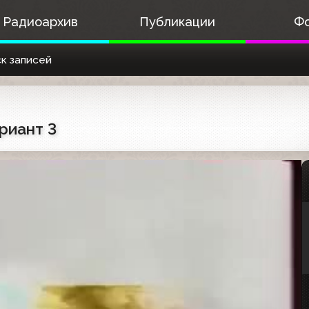
Радиоархив
Публикации
Ф
к записей
риант 3