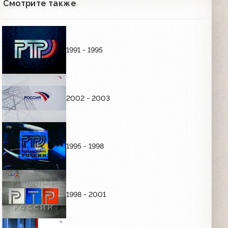
Смотрите также
Заставка "РТР представляет"
(15.09.2001-31.08.2002)
00:05
1991 - 1995
Заставка "Местное время" (РТР, 2001-
2002)
00:05
2002 - 2003
Промо сайта программы "Вести" и
телеканала Euronews Россия (РТР,
05.10.2001)
00:27
1995 - 1998
Заставка перед и после анонса (РТР,
2001-2002) РТР представляет
00:08
1998 - 2001
Заставка перед и после анонсов